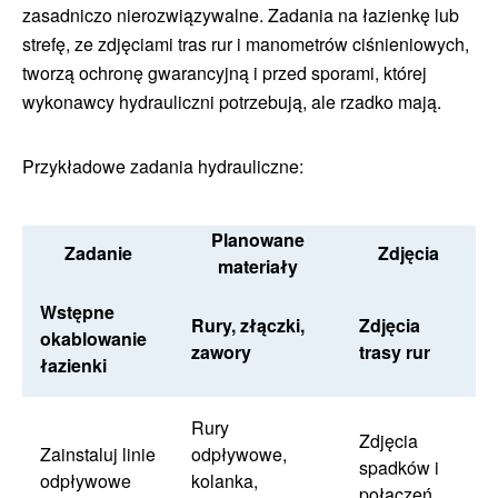
zasadniczo nierozwiązywalne. Zadania na łazienkę lub
strefę, ze zdjęciami tras rur i manometrów ciśnieniowych,
tworzą ochronę gwarancyjną i przed sporami, której
wykonawcy hydrauliczni potrzebują, ale rzadko mają.
Przykładowe zadania hydrauliczne:
Planowane
Zadanie
Zdjęcia
materiały
Wstępne
Rury, złączki,
Zdjęcia
okablowanie
zawory
trasy rur
łazienki
Rury
Zdjęcia
Zainstaluj linie
odpływowe,
spadków i
odpływowe
kolanka,
połączeń