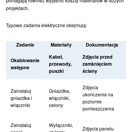
pomagają również wyjaśnić koszty materiałów w dużych
projektach.
Typowe zadania elektryczne obejmują:
Zadanie
Materiały
Dokumentacja
Kabel,
Zdjęcia przed
Okablowanie
przewody,
zamknięciem
wstępne
puszki
ściany
Zdjęcia
Zainstaluj
Gniazdka,
ukończenia na
gniazdka i
włączniki,
poziomie
włączniki
osłony
pomieszczenia
Zainstaluj
Wyłączniki,
Zdjęcia panelu