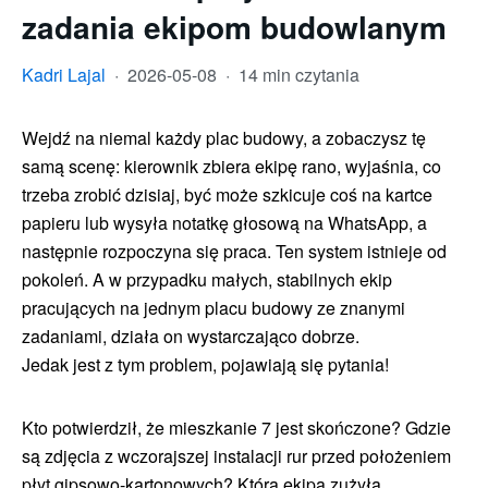
zadania ekipom budowlanym
Kadri Lajal
·
2026-05-08
·
14 min czytania
Wejdź na niemal każdy plac budowy, a zobaczysz tę
samą scenę: kierownik zbiera ekipę rano, wyjaśnia, co
trzeba zrobić dzisiaj, być może szkicuje coś na kartce
papieru lub wysyła notatkę głosową na WhatsApp, a
następnie rozpoczyna się praca. Ten system istnieje od
pokoleń. A w przypadku małych, stabilnych ekip
pracujących na jednym placu budowy ze znanymi
zadaniami, działa on wystarczająco dobrze.
Jedak jest z tym problem, pojawiają się pytania!
Kto potwierdził, że mieszkanie 7 jest skończone? Gdzie
są zdjęcia z wczorajszej instalacji rur przed położeniem
płyt gipsowo-kartonowych? Która ekipa zużyła