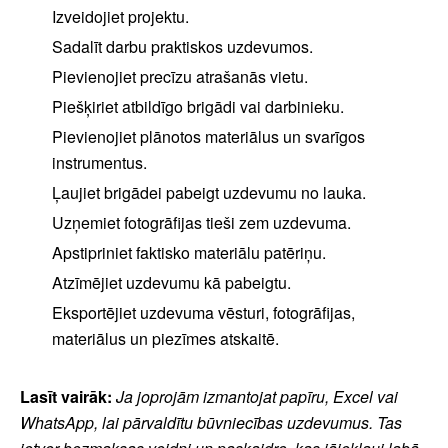
Izveidojiet projektu.
Sadalīt darbu praktiskos uzdevumos.
Pievienojiet precīzu atrašanās vietu.
Piešķiriet atbildīgo brigādi vai darbinieku.
Pievienojiet plānotos materiālus un svarīgos
instrumentus.
Ļaujiet brigādei pabeigt uzdevumu no lauka.
Uzņemiet fotogrāfijas tieši zem uzdevuma.
Apstipriniet faktisko materiālu patēriņu.
Atzīmējiet uzdevumu kā pabeigtu.
Eksportējiet uzdevuma vēsturi, fotogrāfijas,
materiālus un piezīmes atskaitē.
Lasīt vairāk:
Ja joprojām izmantojat papīru, Excel vai
WhatsApp, lai pārvaldītu būvniecības uzdevumus. Tas