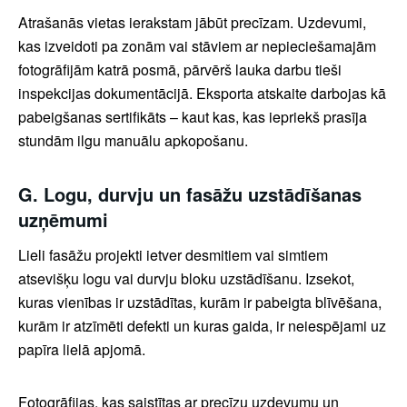
Atrašanās vietas ierakstam jābūt precīzam. Uzdevumi,
kas izveidoti pa zonām vai stāviem ar nepieciešamajām
fotogrāfijām katrā posmā, pārvērš lauka darbu tieši
inspekcijas dokumentācijā. Eksporta atskaite darbojas kā
pabeigšanas sertifikāts – kaut kas, kas iepriekš prasīja
stundām ilgu manuālu apkopošanu.
G. Logu, durvju un fasāžu uzstādīšanas
uzņēmumi
Lieli fasāžu projekti ietver desmitiem vai simtiem
atsevišķu logu vai durvju bloku uzstādīšanu. Izsekot,
kuras vienības ir uzstādītas, kurām ir pabeigta blīvēšana,
kurām ir atzīmēti defekti un kuras gaida, ir neiespējami uz
papīra lielā apjomā.
Fotogrāfijas, kas saistītas ar precīzu uzdevumu un