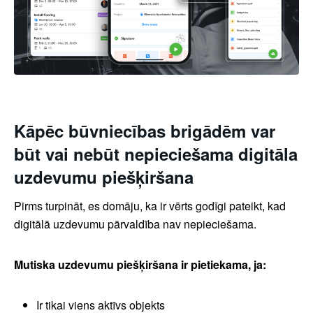
Kāpēc būvniecības brigādēm var
būt vai nebūt nepieciešama digitāla
uzdevumu piešķiršana
Pirms turpināt, es domāju, ka ir vērts godīgi pateikt, kad
digitālā uzdevumu pārvaldība nav nepieciešama.
Mutiska uzdevumu piešķiršana ir pietiekama, ja:
Ir tikai viens aktīvs objekts