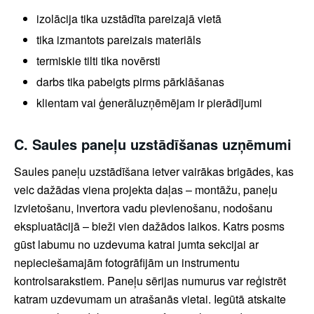
izolācija tika uzstādīta pareizajā vietā
tika izmantots pareizais materiāls
termiskie tilti tika novērsti
darbs tika pabeigts pirms pārklāšanas
klientam vai ģenerāluzņēmējam ir pierādījumi
C. Saules paneļu uzstādīšanas uzņēmumi
Saules paneļu uzstādīšana ietver vairākas brigādes, kas
veic dažādas viena projekta daļas – montāžu, paneļu
izvietošanu, invertora vadu pievienošanu, nodošanu
ekspluatācijā – bieži vien dažādos laikos. Katrs posms
gūst labumu no uzdevuma katrai jumta sekcijai ar
nepieciešamajām fotogrāfijām un instrumentu
kontrolsarakstiem. Paneļu sērijas numurus var reģistrēt
katram uzdevumam un atrašanās vietai. Iegūtā atskaite