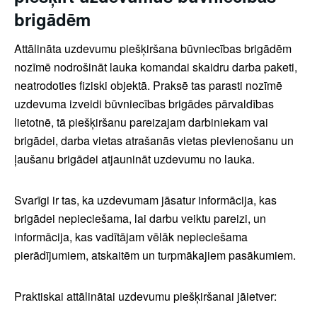
brigādēm
Attālināta uzdevumu piešķiršana būvniecības brigādēm
nozīmē nodrošināt lauka komandai skaidru darba paketi,
neatrodoties fiziski objektā. Praksē tas parasti nozīmē
uzdevuma izveidi būvniecības brigādes pārvaldības
lietotnē, tā piešķiršanu pareizajam darbiniekam vai
brigādei, darba vietas atrašanās vietas pievienošanu un
ļaušanu brigādei atjaunināt uzdevumu no lauka.
Svarīgi ir tas, ka uzdevumam jāsatur informācija, kas
brigādei nepieciešama, lai darbu veiktu pareizi, un
informācija, kas vadītājam vēlāk nepieciešama
pierādījumiem, atskaitēm un turpmākajiem pasākumiem.
Praktiskai attālinātai uzdevumu piešķiršanai jāietver: