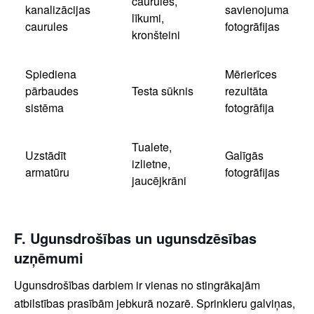
caurules,
kanalizācijas
savienojuma
līkumi,
caurules
fotogrāfijas
kronšteini
Spiediena
Mērierīces
pārbaudes
Testa sūknis
rezultāta
sistēma
fotogrāfija
Tualete,
Uzstādīt
Galīgās
izlietne,
armatūru
fotogrāfijas
jaucējkrāni
F. Ugunsdrošības un ugunsdzēsības
uzņēmumi
Ugunsdrošības darbiem ir vienas no stingrākajām
atbilstības prasībām jebkurā nozarē. Sprinkleru galviņas,