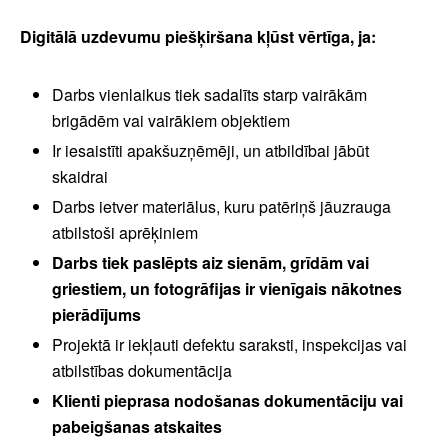
Digitālā uzdevumu piešķiršana kļūst vērtīga, ja:
Darbs vienlaikus tiek sadalīts starp vairākām
brigādēm vai vairākiem objektiem
Ir iesaistīti apakšuzņēmēji, un atbildībai jābūt
skaidrai
Darbs ietver materiālus, kuru patēriņš jāuzrauga
atbilstoši aprēķiniem
Darbs tiek paslēpts aiz sienām, grīdām vai
griestiem, un fotogrāfijas ir vienīgais nākotnes
pierādījums
Projektā ir iekļauti defektu saraksti, inspekcijas vai
atbilstības dokumentācija
Klienti pieprasa nodošanas dokumentāciju vai
pabeigšanas atskaites