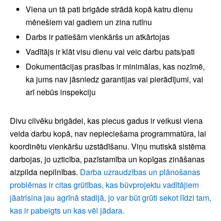
Viena un tā pati brigāde strādā kopā katru dienu
mēnešiem vai gadiem un zina rutīnu
Darbs ir patiešām vienkāršs un atkārtojas
Vadītājs ir klāt visu dienu vai veic darbu pats/pati
Dokumentācijas prasības ir minimālas, kas nozīmē,
ka jums nav jāsniedz garantijas vai pierādījumi, vai
arī nebūs inspekciju
Divu cilvēku brigādei, kas piecus gadus ir veikusi viena
veida darbu kopā, nav nepieciešama programmatūra, lai
koordinētu vienkāršu uzstādīšanu. Viņu mutiskā sistēma
darbojas, jo uzticība, pazīstamība un kopīgas zināšanas
aizpilda nepilnības.
Darba uzraudzības un plānošanas
problēmas ir citas grūtības, kas būvprojektu vadītājiem
jāatrisina jau agrīnā stadijā, jo var būt grūti sekot līdzi tam,
kas ir pabeigts un kas vēl jādara.