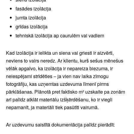
fasādes izolācija
jumta izolācija
grīdas izolācija
tehniskā izolācija ap caurulēm vai vadiem
Kad izolācija ir ielikta un siena vai griesti ir aizvērti,
neviens to vairs neredz. Ar klientu, kurš sešus mēnešus
vēlāk apgalvo, ka izolācija ir nepareiza biezuma, ir
neiespējami strīdēties – ja vien nav laika zīmogu
fotogrāfiju, kas uzņemtas uzdevuma līmenī pirms
pārklāšanas. Plānotā pret faktisko m² uzskaite pa zonām
arī palīdz atklāt materiālu izšķērdēšanu, ko ir viegli
nepamanīt, ja materiāli tiek pasūtīti vairumā.
Ar uzdevumu saistītā dokumentācija palīdz pierādīt: