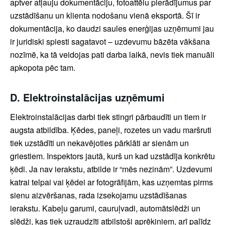
aptver atļauju dokumentāciju, fotoattēlu pierādījumus par
uzstādīšanu un klienta nodošanu vienā eksportā. Šī ir
dokumentācija, ko daudzi saules enerģijas uzņēmumi jau
ir juridiski spiesti sagatavot – uzdevumu bāzēta vākšana
nozīmē, ka tā veidojas pati darba laikā, nevis tiek manuāli
apkopota pēc tam.
D. Elektroinstalācijas uzņēmumi
Elektroinstalācijas darbi tiek stingri pārbaudīti un tiem ir
augsta atbildība. Ķēdes, paneļi, rozetes un vadu maršruti
tiek uzstādīti un nekavējoties pārklāti ar sienām un
griestiem. Inspektors jautā, kurš un kad uzstādīja konkrētu
ķēdi. Ja nav ierakstu, atbilde ir “mēs nezinām”. Uzdevumi
katrai telpai vai ķēdei ar fotogrāfijām, kas uzņemtas pirms
sienu aizvēršanas, rada izsekojamu uzstādīšanas
ierakstu. Kabeļu garumi, cauruļvadi, automātslēdži un
slēdži, kas tiek uzraudzīti atbilstoši aprēķiniem, arī palīdz