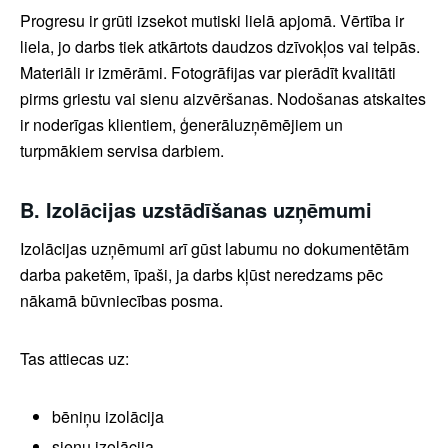
Progresu ir grūti izsekot mutiski lielā apjomā. Vērtība ir
liela, jo darbs tiek atkārtots daudzos dzīvokļos vai telpās.
Materiāli ir izmērāmi. Fotogrāfijas var pierādīt kvalitāti
pirms griestu vai sienu aizvēršanas. Nodošanas atskaites
ir noderīgas klientiem, ģenerāluzņēmējiem un
turpmākiem servisa darbiem.
B. Izolācijas uzstādīšanas uzņēmumi
Izolācijas uzņēmumi arī gūst labumu no dokumentētām
darba paketēm, īpaši, ja darbs kļūst neredzams pēc
nākamā būvniecības posma.
Tas attiecas uz:
bēniņu izolācija
sienu izolācija