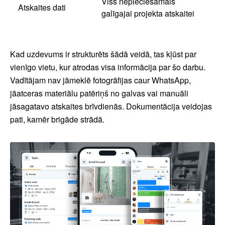
Viss nepieciešamais
Atskaites dati
galīgajai projekta atskaitei
Kad uzdevums ir strukturēts šādā veidā, tas kļūst par
vienīgo vietu, kur atrodas visa informācija par šo darbu.
Vadītājam nav jāmeklē fotogrāfijas caur WhatsApp,
jāatceras materiālu patēriņš no galvas vai manuāli
jāsagatavo atskaites brīvdienās. Dokumentācija veidojas
pati, kamēr brigāde strādā.