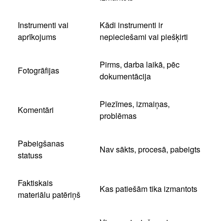
Instrumenti vai
Kādi instrumenti ir
aprīkojums
nepieciešami vai piešķirti
Pirms, darba laikā, pēc
Fotogrāfijas
dokumentācija
Piezīmes, izmaiņas,
Komentāri
problēmas
Pabeigšanas
Nav sākts, procesā, pabeigts
statuss
Faktiskais
Kas patiešām tika izmantots
materiālu patēriņš