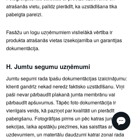
atrašanās vietu, palīdz pierādīt, ka uzstādīšana tika
pabeigta pareizi.
Fasāžu un logu uzņēmumiem vislielākā vērtība ir
produkta atrašanās vietas izsekojamība un garantijas
dokumentācija.
H. Jumtu segumu uzņēmumi
Jumtu segumi rada īpašu dokumentācijas izaicinājumu:
klienti gandrīz nekad neredz faktisko uzstādīšanu. Viņi
paši nevar pārbaudīt plakanā jumta membrānu vai
pārbaudīt apšuvumus. Tāpēc foto dokumentācija ir
vienīgais veids, kā paziņot par kvalitāti un pierādīt
pabeigšanu. Fotogrāfijas pirms un pēc katras jumta
sekcijas, laika apstākļu piezīmes, kas saistītas ar
uzdevumiem, un materiālu daudzumi katrai zonai rada