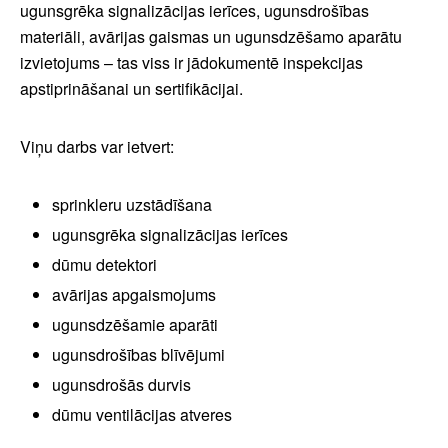
ugunsgrēka signalizācijas ierīces, ugunsdrošības
materiāli, avārijas gaismas un ugunsdzēšamo aparātu
izvietojums – tas viss ir jādokumentē inspekcijas
apstiprināšanai un sertifikācijai.
Viņu darbs var ietvert:
sprinkleru uzstādīšana
ugunsgrēka signalizācijas ierīces
dūmu detektori
avārijas apgaismojums
ugunsdzēšamie aparāti
ugunsdrošības blīvējumi
ugunsdrošās durvis
dūmu ventilācijas atveres