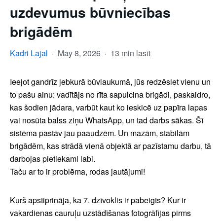
uzdevumus būvniecības
brigādēm
Kadri Lajal
·
May 8, 2026
·
13 min lasīt
Ieejot gandrīz jebkurā būvlaukumā, jūs redzēsiet vienu un
to pašu ainu: vadītājs no rīta sapulcina brigādi, paskaidro,
kas šodien jādara, varbūt kaut ko ieskicē uz papīra lapas
vai nosūta balss ziņu WhatsApp, un tad darbs sākas. Šī
sistēma pastāv jau paaudzēm. Un mazām, stabilām
brigādēm, kas strādā vienā objektā ar pazīstamu darbu, tā
darbojas pietiekami labi.
Taču ar to ir problēma, rodas jautājumi!
Kurš apstiprināja, ka 7. dzīvoklis ir pabeigts? Kur ir
vakardienas cauruļu uzstādīšanas fotogrāfijas pirms