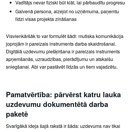
Vadītājs nevar fiziski būt klāt, lai pārbaudītu progresu
Galvenā persona, aizejot no uzņēmuma, paņemtu
līdzi visas projekta zināšanas
Visvienkāršāk to var formulēt šādi: mutiska komunikācija
joprojām ir pareizais instruments darba skaidrošanai.
Digitālā uzdevumu piešķiršana ir pareizais instruments
apņemšanās, uzraudzības, pierādījumu un atskaišu
sniegšanai. Abi var pastāvēt līdzās un tiem vajadzētu.
Pamatvērtība: pārvērst katru lauka
uzdevumu dokumentētā darba
paketē
Svarīgākā ideja šajā rakstā ir šāda: uzdevums nav tikai