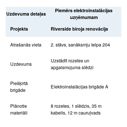
Piemērs elektroinstalācijas
Uzdevuma detaļas
uzņēmumam
Projekts
Riverside biroja renovācija
Atrašanās vieta
2. stāvs, sanāksmju telpa 204
Uzstādīt rozetes un
Uzdevums
apgaismojuma slēdzi
Piešķirtā
Elektroinstalācijas brigāde A
brigāde
Plānotie
8 rozetes, 1 slēdzis, 35 m
materiāli
kabelis, 12 m cauruļvads