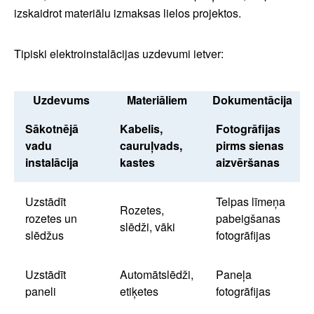
izskaidrot materiālu izmaksas lielos projektos.
Tipiski elektroinstalācijas uzdevumi ietver:
Uzdevums
Materiāliem
Dokumentācija
Sākotnējā
Kabelis,
Fotogrāfijas
vadu
cauruļvads,
pirms sienas
instalācija
kastes
aizvēršanas
Uzstādīt
Telpas līmeņa
Rozetes,
rozetes un
pabeigšanas
slēdži, vāki
slēdžus
fotogrāfijas
Uzstādīt
Automātslēdži,
Paneļa
paneli
etiķetes
fotogrāfijas