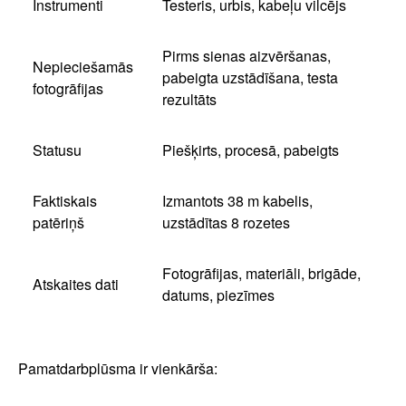
Instrumenti
Testeris, urbis, kabeļu vilcējs
Pirms sienas aizvēršanas,
Nepieciešamās
pabeigta uzstādīšana, testa
fotogrāfijas
rezultāts
Statusu
Piešķirts, procesā, pabeigts
Faktiskais
Izmantots 38 m kabelis,
patēriņš
uzstādītas 8 rozetes
Fotogrāfijas, materiāli, brigāde,
Atskaites dati
datums, piezīmes
Pamatdarbplūsma ir vienkārša: