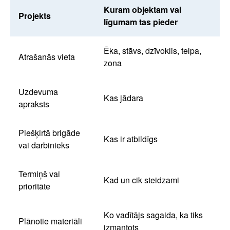
Kuram objektam vai
Projekts
līgumam tas pieder
Ēka, stāvs, dzīvoklis, telpa,
Atrašanās vieta
zona
Uzdevuma
Kas jādara
apraksts
Piešķirtā brigāde
Kas ir atbildīgs
vai darbinieks
Termiņš vai
Kad un cik steidzami
prioritāte
Ko vadītājs sagaida, ka tiks
Plānotie materiāli
izmantots