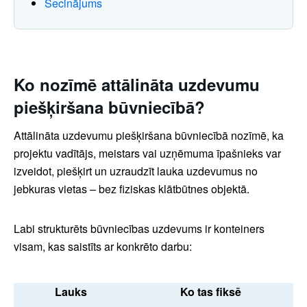
Secinājums
Ko nozīmē attālināta uzdevumu
piešķiršana būvniecībā?
Attālināta uzdevumu piešķiršana būvniecībā nozīmē, ka
projektu vadītājs, meistars vai uzņēmuma īpašnieks var
izveidot, piešķirt un uzraudzīt lauka uzdevumus no
jebkuras vietas – bez fiziskas klātbūtnes objektā.
Labi strukturēts būvniecības uzdevums ir konteiners
visam, kas saistīts ar konkrēto darbu:
Lauks
Ko tas fiksē