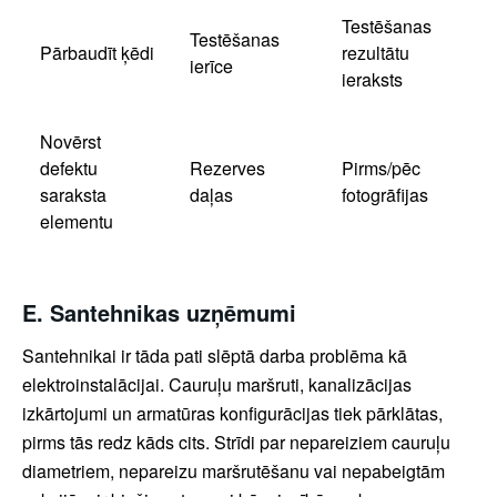
Testēšanas
Testēšanas
Pārbaudīt ķēdi
rezultātu
ierīce
ieraksts
Novērst
defektu
Rezerves
Pirms/pēc
saraksta
daļas
fotogrāfijas
elementu
E. Santehnikas uzņēmumi
Santehnikai ir tāda pati slēptā darba problēma kā
elektroinstalācijai. Cauruļu maršruti, kanalizācijas
izkārtojumi un armatūras konfigurācijas tiek pārklātas,
pirms tās redz kāds cits. Strīdi par nepareiziem cauruļu
diametriem, nepareizu maršrutēšanu vai nepabeigtām