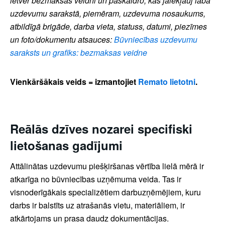
ietver bezmaksas veidni un paskaidro, kas jāiekļauj labā
uzdevumu sarakstā, piemēram, uzdevuma nosaukums,
atbildīgā brigāde, darba vieta, statuss, datumi, piezīmes
un foto/dokumentu atsauces:
Būvniecības uzdevumu
saraksts un grafiks: bezmaksas veidne
Vienkāršākais veids = izmantojiet
Remato lietotni
.
Reālās dzīves nozarei specifiski
lietošanas gadījumi
Attālinātas uzdevumu piešķiršanas vērtība lielā mērā ir
atkarīga no būvniecības uzņēmuma veida. Tas ir
visnoderīgākais specializētiem darbuzņēmējiem, kuru
darbs ir balstīts uz atrašanās vietu, materiāliem, ir
atkārtojams un prasa daudz dokumentācijas.