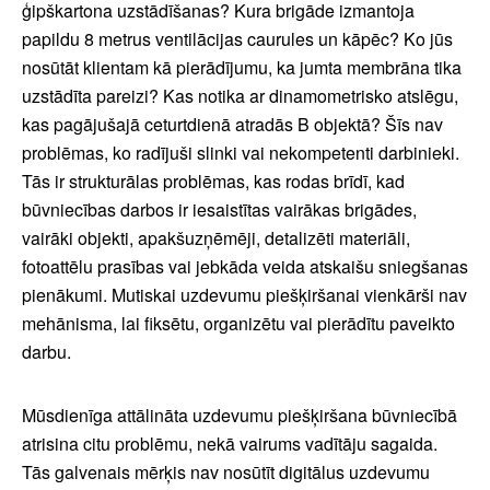
ģipškartona uzstādīšanas? Kura brigāde izmantoja
papildu 8 metrus ventilācijas caurules un kāpēc? Ko jūs
nosūtāt klientam kā pierādījumu, ka jumta membrāna tika
uzstādīta pareizi? Kas notika ar dinamometrisko atslēgu,
kas pagājušajā ceturtdienā atradās B objektā? Šīs nav
problēmas, ko radījuši slinki vai nekompetenti darbinieki.
Tās ir strukturālas problēmas, kas rodas brīdī, kad
būvniecības darbos ir iesaistītas vairākas brigādes,
vairāki objekti, apakšuzņēmēji, detalizēti materiāli,
fotoattēlu prasības vai jebkāda veida atskaišu sniegšanas
pienākumi. Mutiskai uzdevumu piešķiršanai vienkārši nav
mehānisma, lai fiksētu, organizētu vai pierādītu paveikto
darbu.
Mūsdienīga attālināta uzdevumu piešķiršana būvniecībā
atrisina citu problēmu, nekā vairums vadītāju sagaida.
Tās galvenais mērķis nav nosūtīt digitālus uzdevumu