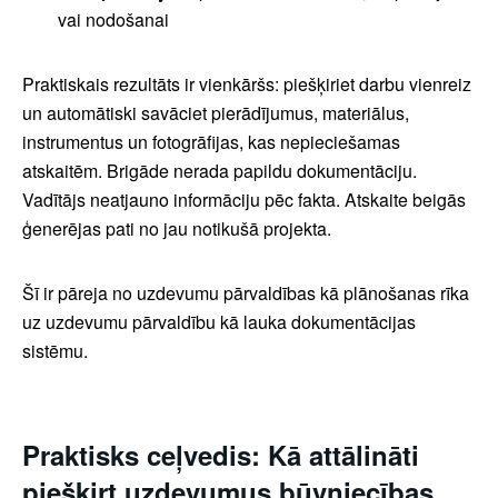
vai nodošanai
Praktiskais rezultāts ir vienkāršs: piešķiriet darbu vienreiz
un automātiski savāciet pierādījumus, materiālus,
instrumentus un fotogrāfijas, kas nepieciešamas
atskaitēm. Brigāde nerada papildu dokumentāciju.
Vadītājs neatjauno informāciju pēc fakta. Atskaite beigās
ģenerējas pati no jau notikušā projekta.
Šī ir pāreja no uzdevumu pārvaldības kā plānošanas rīka
uz uzdevumu pārvaldību kā lauka dokumentācijas
sistēmu.
Praktisks ceļvedis:
Kā attālināti
piešķirt uzdevumus būvniecības