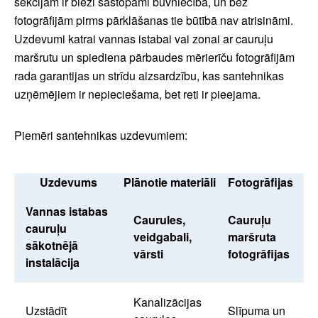
sekcijām ir bieži sastopami būvniecībā, un bez
fotogrāfijām pirms pārklāšanas tie būtībā nav atrisināmi.
Uzdevumi katrai vannas istabai vai zonai ar cauruļu
maršrutu un spiediena pārbaudes mērierīču fotogrāfijām
rada garantijas un strīdu aizsardzību, kas santehnikas
uzņēmējiem ir nepieciešama, bet reti ir pieejama.
Piemēri santehnikas uzdevumiem:
Uzdevums
Plānotie materiāli
Fotogrāfijas
Vannas istabas
Caurules,
Cauruļu
cauruļu
veidgabali,
maršruta
sākotnējā
vārsti
fotogrāfijas
instalācija
Kanalizācijas
Uzstādīt
Slīpuma un