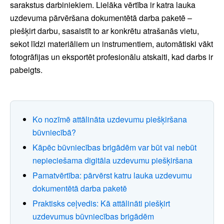
sarakstus darbiniekiem. Lielāka vērtība ir katra lauka
uzdevuma pārvēršana dokumentētā darba paketē –
piešķirt darbu, sasaistīt to ar konkrētu atrašanās vietu,
sekot līdzi materiāliem un instrumentiem, automātiski vākt
fotogrāfijas un eksportēt profesionālu atskaiti, kad darbs ir
pabeigts.
Ko nozīmē attālināta uzdevumu piešķiršana
būvniecībā?
Kāpēc būvniecības brigādēm var būt vai nebūt
nepieciešama digitāla uzdevumu piešķiršana
Pamatvērtība: pārvērst katru lauka uzdevumu
dokumentētā darba paketē
Praktisks ceļvedis: Kā attālināti piešķirt
uzdevumus būvniecības brigādēm