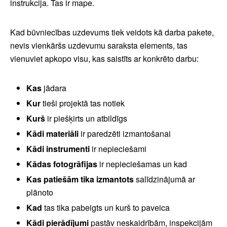
instrukcija. Tas ir mape.
Kad būvniecības uzdevums tiek veidots kā darba pakete,
nevis vienkāršs uzdevumu saraksta elements, tas
vienuviet apkopo visu, kas saistīts ar konkrēto darbu:
Kas
jādara
Kur
tieši projektā tas notiek
Kurš
ir piešķirts un atbildīgs
Kādi materiāli
ir paredzēti izmantošanai
Kādi instrumenti
ir nepieciešami
Kādas fotogrāfijas
ir nepieciešamas un kad
Kas patiešām tika izmantots
salīdzinājumā ar
plānoto
Kad
tas tika pabeigts un kurš to paveica
Kādi pierādījumi
pastāv neskaidrībām, inspekcijām