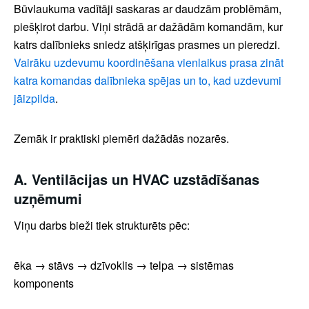
Būvlaukuma vadītāji saskaras ar daudzām problēmām,
piešķirot darbu. Viņi strādā ar dažādām komandām, kur
katrs dalībnieks sniedz atšķirīgas prasmes un pieredzi.
Vairāku uzdevumu koordinēšana vienlaikus prasa zināt
katra komandas dalībnieka spējas un to, kad uzdevumi
jāizpilda
.
Zemāk ir praktiski piemēri dažādās nozarēs.
A. Ventilācijas un HVAC uzstādīšanas
uzņēmumi
Viņu darbs bieži tiek strukturēts pēc:
ēka → stāvs → dzīvoklis → telpa → sistēmas
komponents