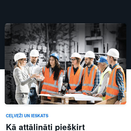
CEĻVEŽI UN IESKATS
Kā attālināti piešķirt