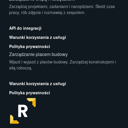
Zarządzaj projektami, zadaniami i narzędziami. Śledź czas
pracy, rób zdjęcia i rozmawiaj z zespołem.
App Store
Play Store
API do integracji
Warunki korzystania z usługi
Polityka prywatności
Zarządzanie placem budowy
Wjazd i wyjazd z placów budowy. Zarządzaj konstrukcjami i
siłą roboczą.
App Store
Play Store
Warunki korzystania z usługi
Polityka prywatności
facebook
instagram
linkedin