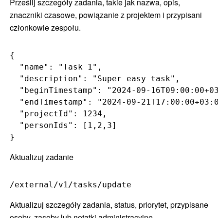
Prześlij szczegóły zadania, takie jak nazwa, opis,
znaczniki czasowe, powiązanie z projektem i przypisani
członkowie zespołu.
{

  "name": "Task 1",

  "description": "Super easy task",

  "beginTimestamp": "2024-09-16T09:00:00+03
  "endTimestamp": "2024-09-21T17:00:00+03:0
  "projectId": 1234,

  "personIds": [1,2,3]

}
Aktualizuj zadanie
/external/v1/tasks/update
Aktualizuj szczegóły zadania, status, priorytet, przypisane
osoby, zasoby lub notatki administracyjne.