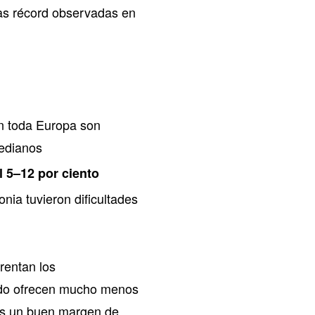
ias récord observadas en
en toda Europa son
medianos
 5–12 por ciento
ia tuvieron dificultades
rentan los
nudo ofrecen mucho menos
 es un buen margen de