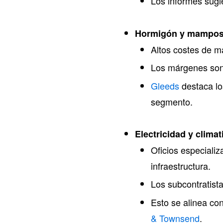
Los informes sug
Hormigón y mampos
Altos costes de ma
Los márgenes son
Gleeds
destaca lo
segmento.
Electricidad y climat
Oficios especiali
infraestructura.
Los subcontratis
Esto se alinea co
& Townsend
.