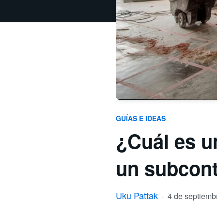
GUÍAS E IDEAS
¿Cuál es u
un subcont
Uku Pattak
·
4 de septiemb