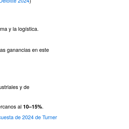
Deloitte 2024
)
a y la logística.
las ganancias en este
striales y de
ercanos al
.
10–15%
uesta de 2024 de Turner