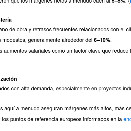
ieren que los márgenes netos a menudo caen al
. (
5–8%
tería
no de obra y retrasos frecuentes relacionados con el clim
 modestos, generalmente alrededor del
.
6–10%
s aumentos salariales como un factor clave que reduce 
ización
zados con alta demanda, especialmente en proyectos indu
tas aquí a menudo aseguran márgenes más altos, más c
n los puntos de referencia europeos informados en la
enc