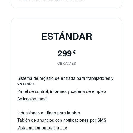
ESTÁNDAR
299
€
OBRA/MES
Sistema de registro de entrada para trabajadores y
visitantes
Panel de control, informes y cadena de empleo
Aplicación movil
Registro de entrada móvil y gestión sencilla
Registre la entrada y salida automáticamente según la ubicac
Inducciones en línea para la obra
Inducciones digitales para la obra con sus documentos
Tablón de anuncios con notificaciones por SMS
Los trabajadores y visitantes completan las inducciones en l
Tablón de información en línea para actualizaciones de l
Vista en tiempo real en TV
Leer más
Comparta fácilmente actualizaciones importantes con el equipo
Visión general del sitio de construcción en tiempo real