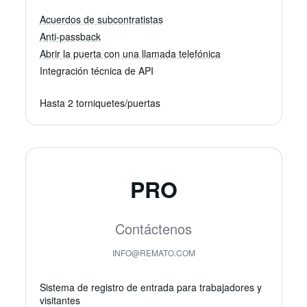
La vista TV de Remato proporciona datos continuamente actual
Acuerdos de subcontratistas
Acuerdos de subcontratistas
Anti-passback
Establezca números de mano de obra previstos para un períod
Evite el uso compartido de tarjetas
Abrir la puerta con una llamada telefónica
El anti-passback deshabilita temporalmente una tarjeta durant
Abrir puertas de vehículos con una llamada telefónica
Integración técnica de API
Los usuarios autorizados pueden abrir puertas simplemente lla
Hasta 2 torniquetes/puertas
PRO
Contáctenos
INFO@REMATO.COM
Sistema de registro de entrada para trabajadores y
visitantes