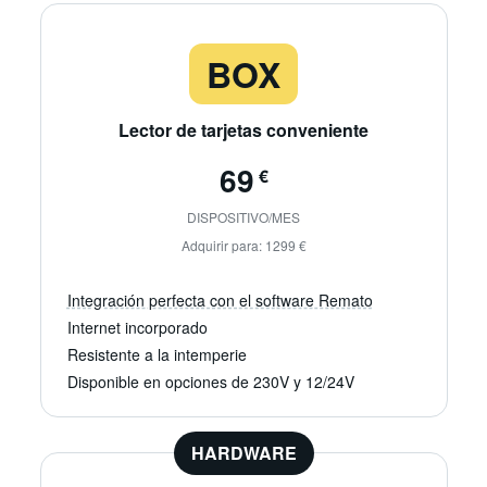
BOX
Lector de tarjetas conveniente
69
€
DISPOSITIVO/MES
Adquirir para: 1299 €
Integración perfecta con el software Remato
Configuración fácil, listo para usar
Internet incorporado
Una solución todo en uno simple con dos lectores de tarjetas
Resistente a la intemperie
Disponible en opciones de 230V y 12/24V
HARDWARE