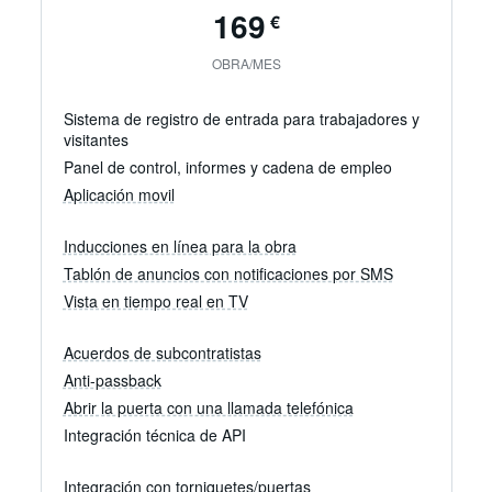
169
€
OBRA/MES
Sistema de registro de entrada para trabajadores y
visitantes
Panel de control, informes y cadena de empleo
Aplicación movil
Registro de entrada móvil y gestión sencilla
Registre la entrada y salida automáticamente según la ubicac
Inducciones en línea para la obra
Inducciones digitales para la obra con sus documentos
Tablón de anuncios con notificaciones por SMS
Los trabajadores y visitantes completan las inducciones en l
Tablón de información en línea para actualizaciones de l
Vista en tiempo real en TV
Leer más
Comparta fácilmente actualizaciones importantes con el equipo
Visión general del sitio de construcción en tiempo real
La vista TV de Remato proporciona datos continuamente actual
Acuerdos de subcontratistas
Acuerdos de subcontratistas
Anti-passback
Establezca números de mano de obra previstos para un períod
Evite el uso compartido de tarjetas
Abrir la puerta con una llamada telefónica
El anti-passback deshabilita temporalmente una tarjeta durant
Abrir puertas de vehículos con una llamada telefónica
Integración técnica de API
Los usuarios autorizados pueden abrir puertas simplemente lla
Integración con torniquetes/puertas