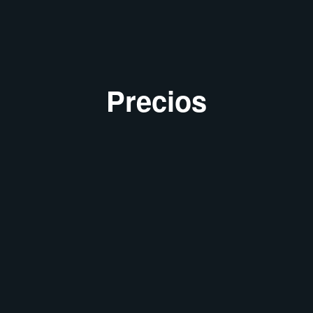
Precios
Gestión de tripulación
Para constructores que buscan gestionar las horas de
trabajo de su equipo, tareas, fotografías y más.