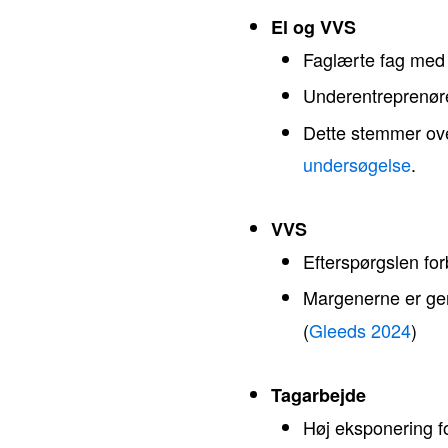
El og VVS
Faglærte fag med hø
Underentreprenøre
Dette stemmer ov
undersøgelse
.
VVS
Efterspørgslen for
Margenerne er ge
(
Gleeds 2024
)
Tagarbejde
Høj eksponering fo