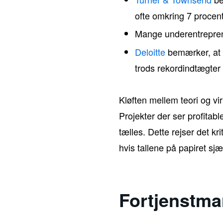
ofte omkring 7 procen
Mange underentrepre
Deloitte
bemærker, at s
trods rekordindtægter
Kløften mellem teori og vir
Projekter der ser profitab
tælles. Dette rejser det k
hvis tallene på papiret sj
Fortjenstmar