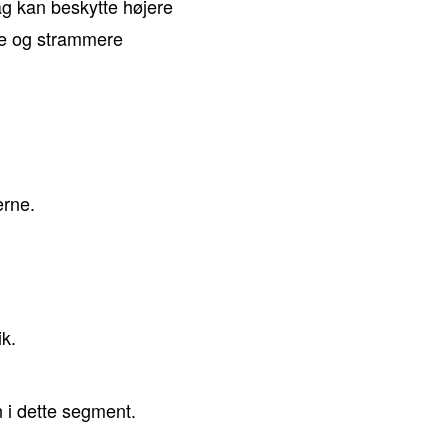
ag kan beskytte højere
ce og strammere
erne.
k.
 i dette segment.