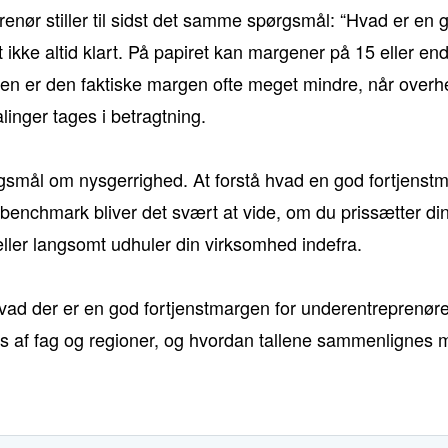
nør stiller til sidst det samme spørgsmål: “Hvad er en g
t ikke altid klart. På papiret kan margener på 15 eller e
den er den faktiske margen ofte meget mindre, når overh
inger tages i betragtning.
smål om nysgerrighed. At forstå hvad en god fortjenstmar
 benchmark bliver det svært at vide, om du prissætter dine
 eller langsomt udhuler din virksomhed indefra.
 hvad der er en god fortjenstmargen for underentreprenør
s af fag og regioner, og hvordan tallene sammenlignes 