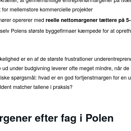
t for mellemstore kommercielle projekter
nører opererer med
reelle nettomargener tættere på 5
elv Polens største byggefirmaer kæmpede for at oprethol
kelighed er en af de største frustrationer underentreprenø
le ud under budgivning leverer ofte meget mindre, når de
ritiske spørgsmål: hvad er en god fortjenstmargen for en 
ældent matcher tallene i praksis?
gener efter fag i Polen