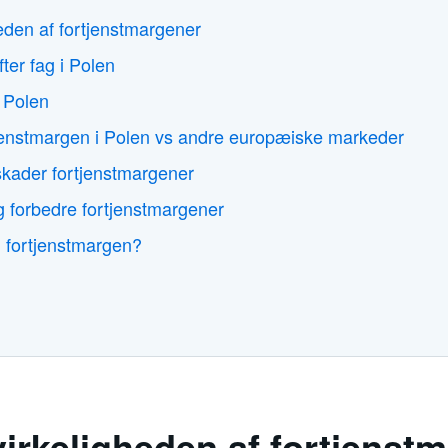
heden af fortjenstmargener
ter fag i Polen
i Polen
jenstmargen i Polen vs andre europæiske markeder
 skader fortjenstmargener
og forbedre fortjenstmargener
 fortjenstmargen?
virkeligheden af fortjenst