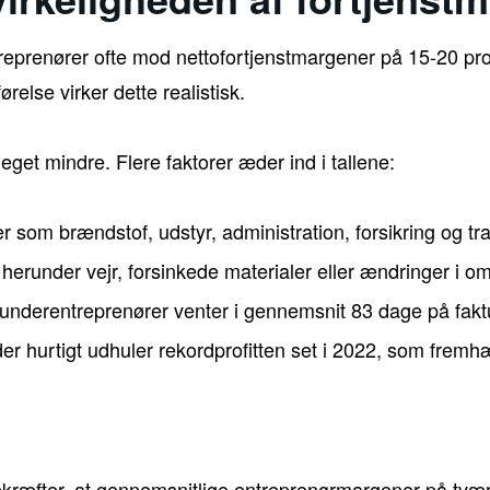
treprenører ofte mod nettofortjenstmargener på 15-20 pro
ørelse virker dette realistisk.
get mindre. Flere faktorer æder ind i tallene:
som brændstof, udstyr, administration, forsikring og tr
herunder vejr, forsinkede materialer eller ændringer i o
 underentreprenører venter i gennemsnit 83 dage på faktu
der hurtigt udhuler rekordprofitten set i 2022, som frem
kræfter, at gennemsnitlige entreprenørmargener på tvæ