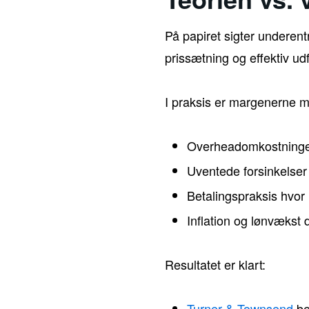
På papiret sigter underen
prissætning og effektiv udf
I praksis er margenerne me
Overheadomkostninger 
Uventede forsinkelser 
Betalingspraksis hvor
Inflation og lønvækst 
Resultatet er klart:
Turner & Townsend
be