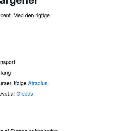
cent. Med den rigtige
ansport
mfang
raer, ifølge
Atradius
hævet af
Gleeds
rs af Europa er beskedne,