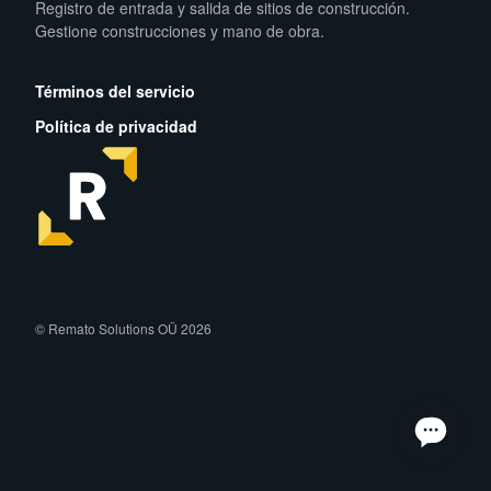
Registro de entrada y salida de sitios de construcción.
Gestione construcciones y mano de obra.
App Store
Play Store
Términos del servicio
Política de privacidad
facebook
instagram
linkedin
© Remato Solutions OÜ 2026