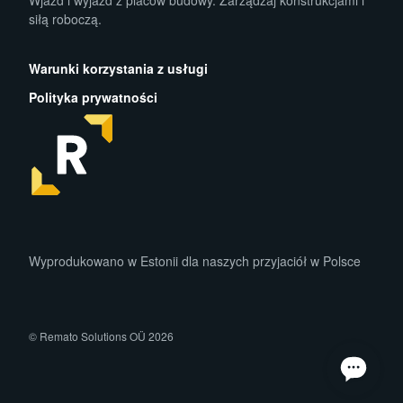
Wjazd i wyjazd z placów budowy. Zarządzaj konstrukcjami i
siłą roboczą.
App Store
Play Store
Warunki korzystania z usługi
Polityka prywatności
facebook
instagram
linkedin
Wyprodukowano w Estonii dla naszych przyjaciół w Polsce
© Remato Solutions OÜ 2026