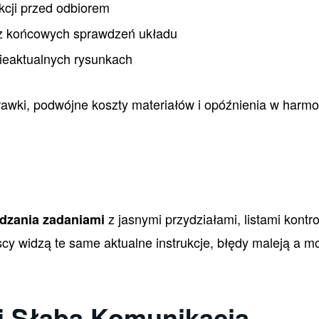
cji przed odbiorem
z końcowych sprawdzeń układu
nieaktualnych rysunkach
awki, podwójne koszty materiałów i opóźnienia w harmo
z jasnymi przydziałami, listami kontr
dzania zadaniami
scy widzą te same aktualne instrukcje, błędy maleją a mo
 i Słaba Komunikacja