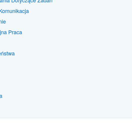
wania Dotyczące Zadań
 Komunikacja
nie
jna Praca
eństwa
a