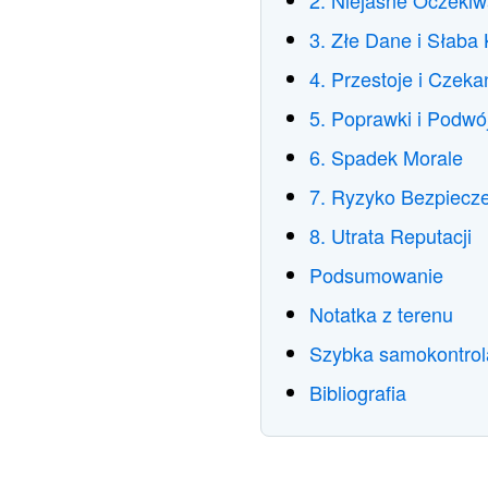
2. Niejasne Oczeki
3. Złe Dane i Słaba
4. Przestoje i Czeka
5. Poprawki i Podwó
6. Spadek Morale
7. Ryzyko Bezpiecz
8. Utrata Reputacji
Podsumowanie
Notatka z terenu
Szybka samokontrol
Bibliografia