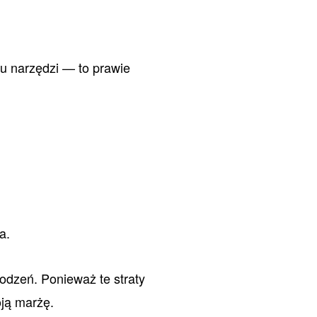
u narzędzi — to prawie
a.
dzeń. Ponieważ te straty
oją marżę.