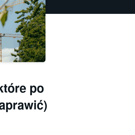
które po
naprawić)