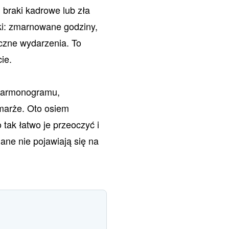
braki kadrowe lub zła
ki: zmarnowane godziny,
czne wydarzenia. To
ie.
 harmonogramu,
marże. Oto osiem
tak łatwo je przeoczyć i
ane nie pojawiają się na