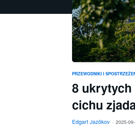
PRZEWODNIKI I SPOSTRZEŻE
8 ukrytych
cichu zjada
Edgart Jazõkov
·
2025-09