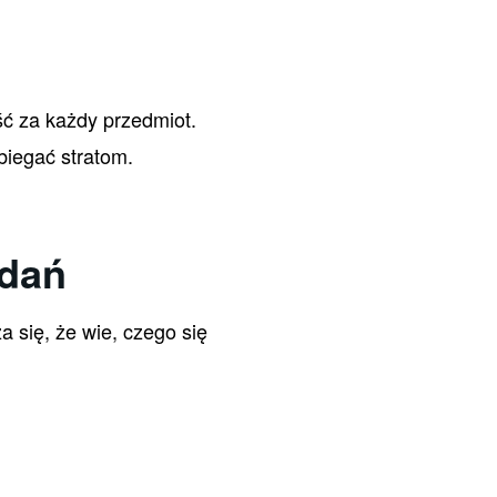
ść za każdy przedmiot.
iegać stratom.
adań
 się, że wie, czego się