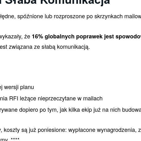
łędne, spóźnione lub rozproszone po skrzynkach mailow
ykazały, że
16% globalnych poprawek jest spowod
est związana ze słabą komunikacją.
j wersji planu
nia RFI leżące nieprzeczytane w mailach
wane dopiero po tym, jak kilka ekip już na nich budow
y, koszty są już poniesione: wypłacone wynagrodzenia, z
my. ****