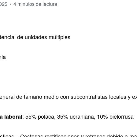
2025
·
4 minutos de lectura
idencial de unidades múltiples
nia
general de tamaño medio con subcontratistas locales y e
: 55% polaca, 35% ucraniana, 10% bielorrusa
a laboral
üísticas – Costosas rectificaciones y retrasos debido a m