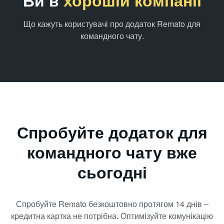
Ви в
хорошій компанії
Що кажуть користувачі про додаток Remato для
командного чату.
Спробуйте додаток для
командного чату вже
сьогодні
Спробуйте Remato безкоштовно протягом 14 днів –
кредитна картка не потрібна. Оптимізуйте комунікацію