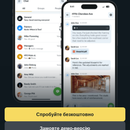
Спробуйте безкоштовно
Замовте демо-версію