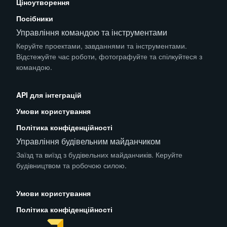
Ціноутворення
Посібники
Управління командою та інструментами
Керуйте проектами, завданнями та інструментами.
Відстежуйте час роботи, фотографуйте та спілкуйтеся з
командою.
App Store
Play Store
API для інтеграцій
Умови користування
Політика конфіденційності
Управління будівельним майданчиком
Заїзд та виїзд з будівельних майданчиків. Керуйте
будівництвом та робочою силою.
App Store
Play Store
Умови користування
Політика конфіденційності