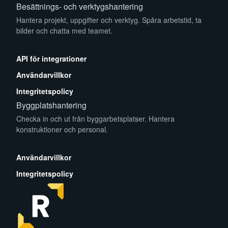
Besättnings- och verktygshantering
Hantera projekt, uppgifter och verktyg. Spåra arbetstid, ta
bilder och chatta med teamet.
App Store
Play Store
API för integrationer
Användarvillkor
Integritetspolicy
Byggplatshantering
Checka in och ut från byggarbetsplatser. Hantera
konstruktioner och personal.
App Store
Play Store
Användarvillkor
Integritetspolicy