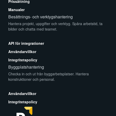
Prissättning
Manualer
Besättnings- och verktygshantering
Hantera projekt, uppgifter och verktyg. Spåra arbetstid, ta
bilder och chatta med teamet.
App Store
Play Store
API för integrationer
Användarvillkor
Integritetspolicy
Byggplatshantering
Checka in och ut från byggarbetsplatser. Hantera
konstruktioner och personal.
App Store
Play Store
Användarvillkor
Integritetspolicy