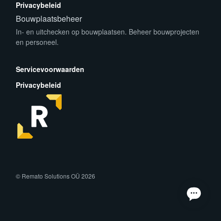
Privacybeleid
Bouwplaatsbeheer
In- en uitchecken op bouwplaatsen. Beheer bouwprojecten
en personeel.
App Store
Play Store
Servicevoorwaarden
Privacybeleid
facebook
instagram
linkedin
© Remato Solutions OÜ 2026