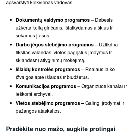
apsvarstyti kiekvienas vadovas:
Dokumentų valdymo programos
– Debesis
užkerta kelią ginčams, išlaikydamas aiškius ir
sekamus įrašus.
Darbo jėgos stebėjimo programos
– Užtikrina
tikslias valandas, vietos pagrįstus įrodymus ir
sklandesnį atlyginimų mokėjimą.
Išlaidų kontrolės programos
– Realaus laiko
įžvalgos apie išlaidas ir biudžetus.
Komunikacijos programos
– Organizuoti kanalai ir
ieškomi archyvai.
Vietos stebėjimo programos
– Galingi įrodymai ir
pažangos ataskaitos.
Pradėkite nuo mažo, augkite protingai