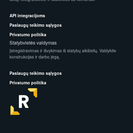
App Store
Play Store
API integracijoms
Paslaugų teikimo sąlygos
Privatumo politika
Statybvietės valdymas
Įsiregistravimas ir išvykimas iš statybų aikštelių. Valdykite
konstrukcijas ir darbo jėgą.
App Store
Play Store
Paslaugų teikimo sąlygos
Privatumo politika
facebook
instagram
linkedin