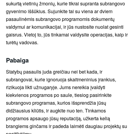
sukurtą vietinių žmonių, kurie tikrai supranta subrangovo
gyvenimo iššūkius. Sujunkite tai su viena ar dviem
pasaulinėmis subrangovo programomis dokumentų
valdymui ar komunikacijai, ir jūs nustosite nuolat gesinti
gaisrus. Vietoj to, jūs tinkamai valdysite operacijas, kaip ir
turėtų vadovas.
Pabaiga
Statybų pasaulis juda greičiau nei bet kada, ir
subrangovai, kurie ignoruoja skaitmeninius įrankius,
rizikuoja likti užnugaryje. Jums nereikia įvaldyti
kiekvienos programos po saule, tiesiog pasirinkite
subrangovo programas, kurios išsprendžia jūsų
didžiausius kliūtis, ir augkite nuo ten. Tinkamos
programos apsaugo jūsų reputaciją, užkerta kelią
brangiems ginčams ir padeda laimėti daugiau projektų su
pasitikėjimu.