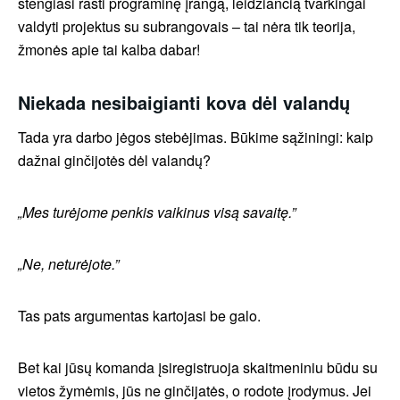
stengiasi rasti programinę įrangą, leidžiančią tvarkingai
valdyti projektus su subrangovais – tai nėra tik teorija,
žmonės apie tai kalba dabar!
Niekada nesibaigianti kova dėl valandų
Tada yra darbo jėgos stebėjimas. Būkime sąžiningi: kaip
dažnai ginčijotės dėl valandų?
„Mes turėjome penkis vaikinus visą savaitę.”
„Ne, neturėjote.”
Tas pats argumentas kartojasi be galo.
Bet kai jūsų komanda įsiregistruoja skaitmeniniu būdu su
vietos žymėmis, jūs ne ginčijatės, o rodote įrodymus. Jei