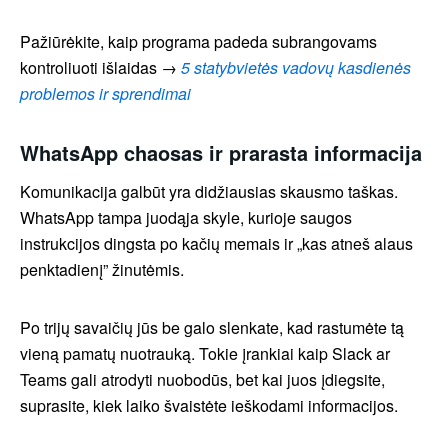
Pažiūrėkite, kaip programa padeda subrangovams
kontroliuoti išlaidas →
5 statybvietės vadovų kasdienės
problemos ir sprendimai
WhatsApp chaosas ir prarasta informacija
Komunikacija galbūt yra didžiausias skausmo taškas.
WhatsApp tampa juodąja skyle, kurioje saugos
instrukcijos dingsta po kačių memais ir „kas atneš alaus
penktadienį” žinutėmis.
Po trijų savaičių jūs be galo slenkate, kad rastumėte tą
vieną pamatų nuotrauką. Tokie įrankiai kaip Slack ar
Teams gali atrodyti nuobodūs, bet kai juos įdiegsite,
suprasite, kiek laiko švaistėte ieškodami informacijos.