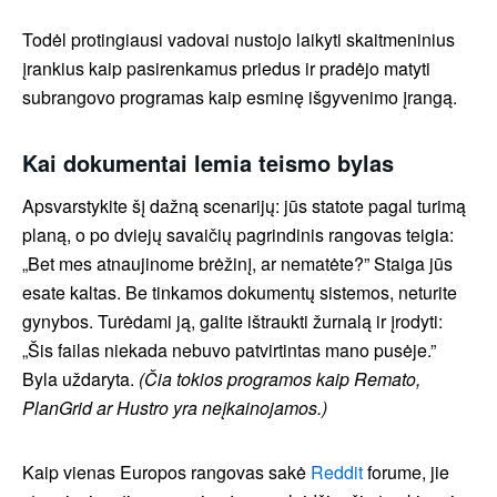
Todėl protingiausi vadovai nustojo laikyti skaitmeninius
įrankius kaip pasirenkamus priedus ir pradėjo matyti
subrangovo programas kaip esminę išgyvenimo įrangą.
Kai dokumentai lemia teismo bylas
Apsvarstykite šį dažną scenarijų: jūs statote pagal turimą
planą, o po dviejų savaičių pagrindinis rangovas teigia:
„Bet mes atnaujinome brėžinį, ar nematėte?” Staiga jūs
esate kaltas. Be tinkamos dokumentų sistemos, neturite
gynybos. Turėdami ją, galite ištraukti žurnalą ir įrodyti:
„Šis failas niekada nebuvo patvirtintas mano pusėje.”
Byla uždaryta.
(Čia tokios programos kaip Remato,
PlanGrid ar Hustro yra neįkainojamos.)
Kaip vienas Europos rangovas sakė
Reddit
forume, jie