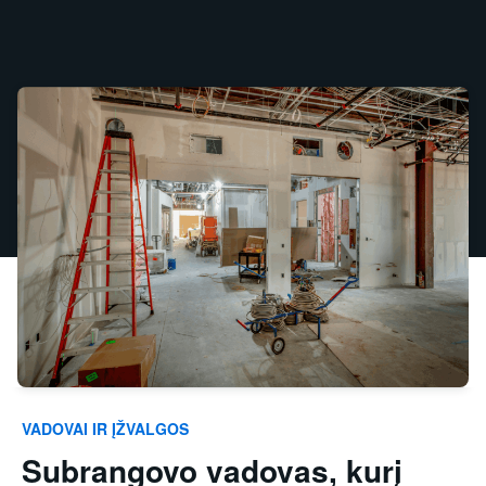
VADOVAI IR ĮŽVALGOS
Subrangovo vadovas, kurį