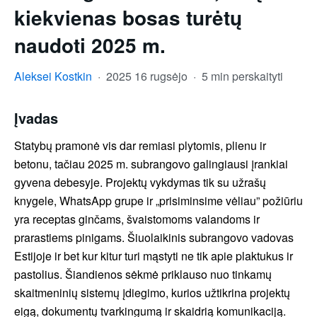
kiekvienas bosas turėtų
naudoti 2025 m.
Aleksei Kostkin
·
2025 16 rugsėjo
·
5 min perskaityti
Įvadas
Statybų pramonė vis dar remiasi plytomis, plienu ir
betonu, tačiau 2025 m. subrangovo galingiausi įrankiai
gyvena debesyje. Projektų vykdymas tik su užrašų
knygele, WhatsApp grupe ir „prisiminsime vėliau” požiūriu
yra receptas ginčams, švaistomoms valandoms ir
prarastiems pinigams. Šiuolaikinis subrangovo vadovas
Estijoje ir bet kur kitur turi mąstyti ne tik apie plaktukus ir
pastolius. Šiandienos sėkmė priklauso nuo tinkamų
skaitmeninių sistemų įdiegimo, kurios užtikrina projektų
eigą, dokumentų tvarkingumą ir skaidrią komunikaciją.