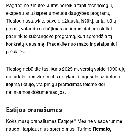
Pagrindinė žinutė? Jums nereikia tapti technologijų
ekspertu ar užsiprenumeruoti daugybės programų.
Tiesiog nustatykite savo didžiausią iššūkį, ar tai būtų
ginčai, valandų stebėjimas ar finansiniai nuostoliai, ir
pasirinkite subrangovo programą, kuri sprendžia tą
konkretų klausimą. Pradėkite nuo mažo ir palaipsniui
plėskitės.
Tiesiog nebūkite tas, kuris 2025 m. verslą valdo 1990-ųjų
metodais, nes vienintelis dalykas, blogesnis už betono
liejimą lietuje, yra pinigų praradimas teisme dėl
netinkamos dokumentacijos.
Estijos pranašumas
Koks mūsų pranašumas Estijoje? Mes ne visada turime
naudoti tarptautinius sprendimus. Turime
Remato,