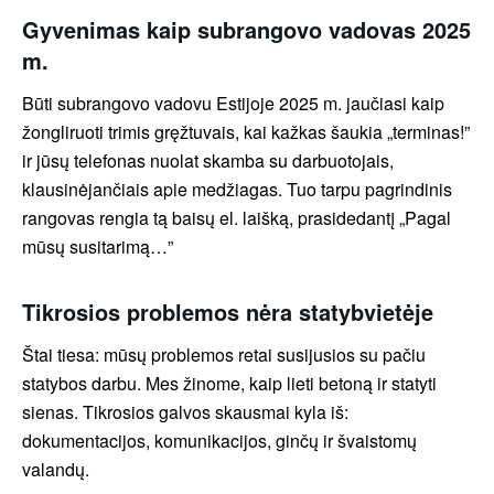
Gyvenimas kaip subrangovo vadovas 2025
m.
Būti subrangovo vadovu Estijoje 2025 m. jaučiasi kaip
žongliruoti trimis gręžtuvais, kai kažkas šaukia „terminas!”
ir jūsų telefonas nuolat skamba su darbuotojais,
klausinėjančiais apie medžiagas. Tuo tarpu pagrindinis
rangovas rengia tą baisų el. laišką, prasidedantį „Pagal
mūsų susitarimą…”
Tikrosios problemos nėra statybvietėje
Štai tiesa: mūsų problemos retai susijusios su pačiu
statybos darbu. Mes žinome, kaip lieti betoną ir statyti
sienas. Tikrosios galvos skausmai kyla iš:
dokumentacijos, komunikacijos, ginčų ir švaistomų
valandų.