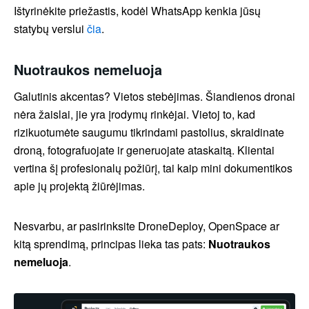
Ištyrinėkite priežastis, kodėl WhatsApp kenkia jūsų
statybų verslui
čia
.
Nuotraukos nemeluoja
Galutinis akcentas? Vietos stebėjimas. Šiandienos dronai
nėra žaislai, jie yra įrodymų rinkėjai. Vietoj to, kad
rizikuotumėte saugumu tikrindami pastolius, skraidinate
droną, fotografuojate ir generuojate ataskaitą. Klientai
vertina šį profesionalų požiūrį, tai kaip mini dokumentikos
apie jų projektą žiūrėjimas.
Nesvarbu, ar pasirinksite DroneDeploy, OpenSpace ar
kitą sprendimą, principas lieka tas pats:
Nuotraukos
nemeluoja
.