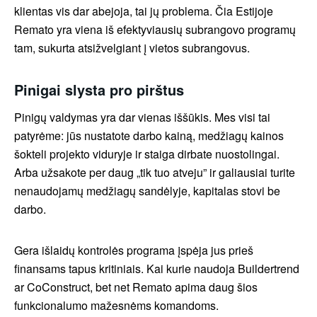
klientas vis dar abejoja, tai jų problema. Čia Estijoje
Remato yra viena iš efektyviausių subrangovo programų
tam, sukurta atsižvelgiant į vietos subrangovus.
Pinigai slysta pro pirštus
Pinigų valdymas yra dar vienas iššūkis. Mes visi tai
patyrėme: jūs nustatote darbo kainą, medžiagų kainos
šokteli projekto viduryje ir staiga dirbate nuostolingai.
Arba užsakote per daug „tik tuo atveju” ir galiausiai turite
nenaudojamų medžiagų sandėlyje, kapitalas stovi be
darbo.
Gera išlaidų kontrolės programa įspėja jus prieš
finansams tapus kritiniais. Kai kurie naudoja Buildertrend
ar CoConstruct, bet net Remato apima daug šios
funkcionalumo mažesnėms komandoms.