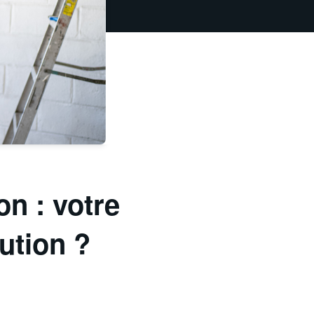
n : votre
lution ?