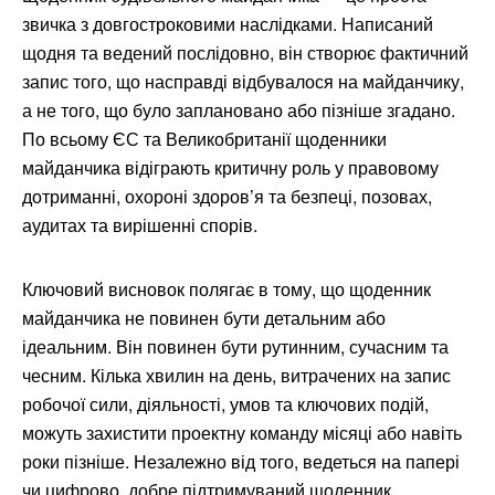
звичка з довгостроковими наслідками. Написаний
щодня та ведений послідовно, він створює фактичний
запис того, що насправді відбувалося на майданчику,
а не того, що було заплановано або пізніше згадано.
По всьому ЄС та Великобританії щоденники
майданчика відіграють критичну роль у правовому
дотриманні, охороні здоров’я та безпеці, позовах,
аудитах та вирішенні спорів.
Ключовий висновок полягає в тому, що щоденник
майданчика не повинен бути детальним або
ідеальним. Він повинен бути рутинним, сучасним та
чесним. Кілька хвилин на день, витрачених на запис
робочої сили, діяльності, умов та ключових подій,
можуть захистити проектну команду місяці або навіть
роки пізніше. Незалежно від того, ведеться на папері
чи цифрово, добре підтримуваний щоденник