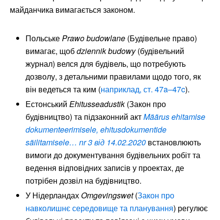
майданчика вимагається законом.
Польське
Prawo budowlane
(Будівельне право)
вимагає, щоб
dziennik budowy
(будівельний
журнал) велся для будівель, що потребують
дозволу, з детальними правилами щодо того, як
він ведеться та ким (
наприклад, ст. 47a–47c
).
Естонський
Ehitusseadustik
(Закон про
будівництво) та підзаконний акт
Määrus ehitamise
dokumenteerimisele, ehitusdokumentide
säilitamisele… nr 3 від 14.02.2020
встановлюють
вимоги до документування будівельних робіт та
ведення відповідних записів у проектах, де
потрібен дозвіл на будівництво.
У Нідерландах
Omgevingswet
(
Закон про
навколишнє середовище та планування
) регулює