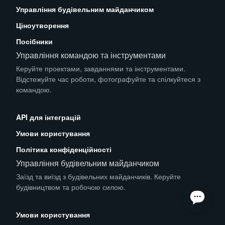
Управління будівельним майданчиком
Ціноутворення
Посібники
Управління командою та інструментами
Керуйте проектами, завданнями та інструментами.
Відстежуйте час роботи, фотографуйте та спілкуйтеся з
командою.
App Store
Play Store
API для інтеграцій
Умови користування
Політика конфіденційності
Управління будівельним майданчиком
Заїзд та виїзд з будівельних майданчиків. Керуйте
будівництвом та робочою силою.
App Store
Play Store
Умови користування