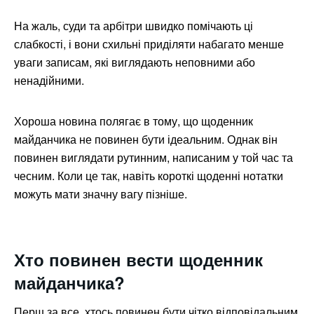
На жаль, суди та арбітри швидко помічають ці
слабкості, і вони схильні приділяти набагато менше
уваги записам, які виглядають неповними або
ненадійними.
Хороша новина полягає в тому, що щоденник
майданчика не повинен бути ідеальним. Однак він
повинен виглядати рутинним, написаним у той час та
чесним. Коли це так, навіть короткі щоденні нотатки
можуть мати значну вагу пізніше.
Хто повинен вести щоденник
майданчика?
Перш за все, хтось повинен бути чітко відповідальним