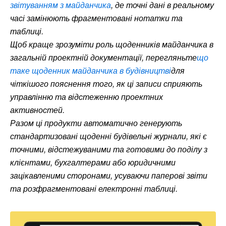
звітуванням з майданчика
, де точні дані в реальному
часі замінюють фрагментовані нотатки та
таблиці.
Щоб краще зрозуміти роль щоденників майданчика в
загальній проектній документації, перегляньте
що
таке щоденник майданчика в будівництві
для
чіткішого пояснення того, як ці записи сприяють
управлінню та відстеженню проектних
активностей.
Разом ці продукти автоматично генерують
стандартизовані щоденні будівельні журнали, які є
точними, відстежуваними та готовими до поділу з
клієнтами, бухгалтерами або юридичними
зацікавленими сторонами, усуваючи паперові звіти
та розфрагментовані електронні таблиці.