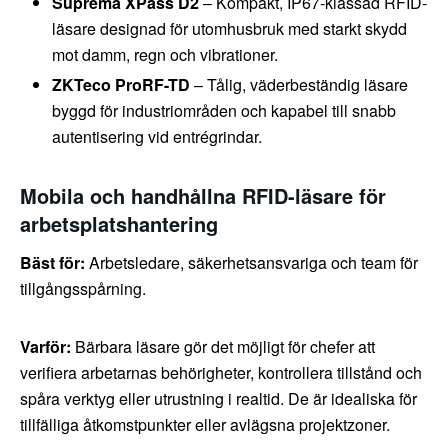
Suprema XPass D2
– Kompakt, IP67-klassad RFID-
läsare designad för utomhusbruk med starkt skydd
mot damm, regn och vibrationer.
ZKTeco ProRF-TD
– Tålig, väderbeständig läsare
byggd för industriområden och kapabel till snabb
autentisering vid entrégrindar.
Mobila och handhållna RFID-läsare för
arbetsplatshantering
Bäst för:
Arbetsledare, säkerhetsansvariga och team för
tillgångsspårning.
Varför:
Bärbara läsare gör det möjligt för chefer att
verifiera arbetarnas behörigheter, kontrollera tillstånd och
spåra verktyg eller utrustning i realtid. De är idealiska för
tillfälliga åtkomstpunkter eller avlägsna projektzoner.