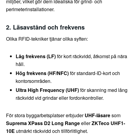
miljöer, vilket gör dem idealiska för grind- och
perimeterinstallationer.
2. Läsavstånd och frekvens
Olika RFID-tekniker tjänar olika syften:
Låg frekvens (LF)
för kort räckvidd, åtkomst på nära
håll.
Hög frekvens (HF/NFC)
för standard-ID-kort och
kontorsområden.
Ultra High Frequency (UHF)
för skanning med lång
räckvidd vid grindar eller fordonkontroller.
För stora byggarbetsplatser erbjuder
UHF-läsare
som
Suprema XPass D2 Long Range
eller
ZKTeco UHF1-
10E
utmärkt räckvidd och tillförlitlighet.