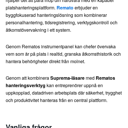
hjälper det att para ihop din hårdvara med en kapabel
platshanteringsplattform.
Remato
erbjuder en
byggfokuserad hanteringslösning som kombinerar
personalhantering, tidsregistrering, verktygskontroll och
åtkomstövervakning i ett system.
Genom Rematos instrumentpanel kan chefer övervaka
vem som är på plats i realtid, granska åtkomsthistorik och
hantera behörigheter direkt från molnet.
Genom att kombinera
Suprema-läsare
med
Rematos
hanteringsverktyg
kan entreprenörer uppnå en
uppkopplad, datadriven arbetsplats där säkerhet, trygghet
och produktivitet hanteras från en central plattform.
Vanliga frågor