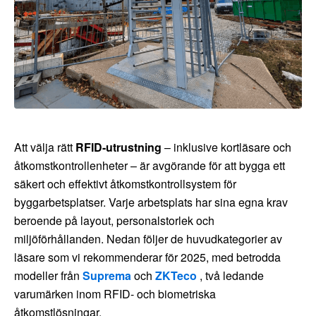
Att välja rätt
RFID-utrustning
– inklusive kortläsare och
åtkomstkontrollenheter – är avgörande för att bygga ett
säkert och effektivt åtkomstkontrollsystem för
byggarbetsplatser. Varje arbetsplats har sina egna krav
beroende på layout, personalstorlek och
miljöförhållanden. Nedan följer de huvudkategorier av
läsare som vi rekommenderar för 2025, med betrodda
modeller från
Suprema
och
ZKTeco
, två ledande
varumärken inom RFID- och biometriska
åtkomstlösningar.