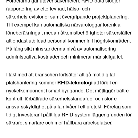
Fördelarna går utöver säkerheten. RFID-data stödjer
rapportering av efterlevnad, hälso- och
säkerhetsrevisioner samt övergripande projektplanering.
Till exempel kan automatiska närvarologgar förenkla
löneberäkningar, medan åtkomstbehörigheter säkerställer
att endast utbildad personal kommer in i högriskområden.
På lång sikt minskar denna nivå av automatisering
administrativa kostnader och minimerar mänskliga fel.
I takt med att branschen fortsätter att gå mot digital
platshantering kommer
RFID-teknologi
att förbli en
nyckelkomponent i smart byggande. Det möjliggör bättre
kontroll, förbättrade säkerhetsstandarder och större
ansvarsskyldighet på alla nivåer i ett projekt. Företag som
tidigt investerar i pålitliga RFID-system lägger grunden för
säkrare, smartare och mer hållbara arbetsplatser.