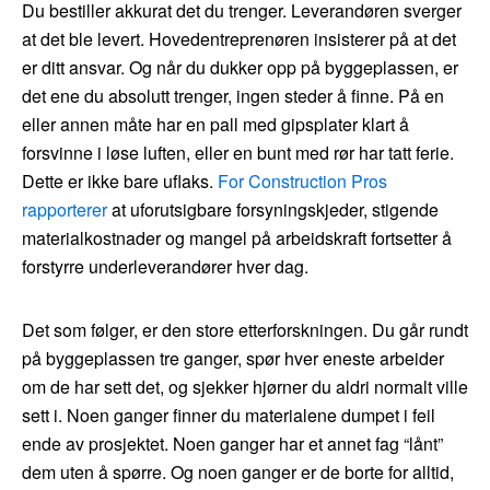
Du bestiller akkurat det du trenger. Leverandøren sverger
at det ble levert. Hovedentreprenøren insisterer på at det
er ditt ansvar. Og når du dukker opp på byggeplassen, er
det ene du absolutt trenger, ingen steder å finne. På en
eller annen måte har en pall med gipsplater klart å
forsvinne i løse luften, eller en bunt med rør har tatt ferie.
Dette er ikke bare uflaks.
For Construction Pros
rapporterer
at uforutsigbare forsyningskjeder, stigende
materialkostnader og mangel på arbeidskraft fortsetter å
forstyrre underleverandører hver dag.
Det som følger, er den store etterforskningen. Du går rundt
på byggeplassen tre ganger, spør hver eneste arbeider
om de har sett det, og sjekker hjørner du aldri normalt ville
sett i. Noen ganger finner du materialene dumpet i feil
ende av prosjektet. Noen ganger har et annet fag “lånt”
dem uten å spørre. Og noen ganger er de borte for alltid,