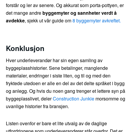
forstår og ler av senere. Og akkurat som porta-pottyen, er
det mange andre
byggemyter og sannheter verdt å
avdekke
, sjekk ut vår guide om
8 byggemyter avkreftet.
Konklusjon
Hver underleverandør har sin egen samling av
byggeplasshistorier. Sene betalinger, manglende
materialer, endringer i siste liten, og til og med den
fryktede utedoen er alle en del av det delte språket i bygg
og anlegg. Og hvis du noen gang trenger et lettere syn på
byggeplasslivet, deler
Construction Junkie
morsomme og
uvanlige historier fra bransjen.
Listen ovenfor er bare et lite utvalg av de daglige
utfordringene som underleverandører står overfor. Det er