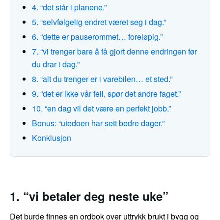
4. “det står i planene.”
5. “selvfølgelig endret været seg i dag.”
6. “dette er pauserommet… foreløpig.”
7. “vi trenger bare å få gjort denne endringen før
du drar i dag.”
8. “alt du trenger er i varebilen… et sted.”
9. “det er ikke vår feil, spør det andre faget.”
10. “en dag vil det være en perfekt jobb.”
Bonus: “utedoen har sett bedre dager.”
Konklusjon
1. “vi betaler deg neste uke”
Det burde finnes en ordbok over uttrykk brukt i bygg og