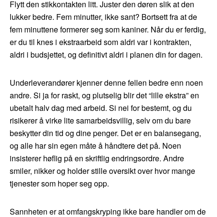
Flytt den stikkontakten litt. Juster den døren slik at den
lukker bedre. Fem minutter, ikke sant? Bortsett fra at de
fem minuttene formerer seg som kaniner. Når du er ferdig,
er du til knes i ekstraarbeid som aldri var i kontrakten,
aldri i budsjettet, og definitivt aldri i planen din for dagen.
Underleverandører kjenner denne fellen bedre enn noen
andre. Si ja for raskt, og plutselig blir det “lille ekstra” en
ubetalt halv dag med arbeid. Si nei for bestemt, og du
risikerer å virke lite samarbeidsvillig, selv om du bare
beskytter din tid og dine penger. Det er en balansegang,
og alle har sin egen måte å håndtere det på. Noen
insisterer høflig på en skriftlig endringsordre. Andre
smiler, nikker og holder stille oversikt over hvor mange
tjenester som hoper seg opp.
Sannheten er at omfangskryping ikke bare handler om de