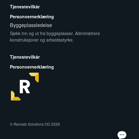
Tjenestevilkår
Personvernerklæring
Byggeplassledelse
Sjekk inn og ut fra byggeplasser. Administrere
konstruksjoner og arbeidsstyrke.
App Store
Play Store
Tjenestevilkår
Personvernerklæring
facebook
instagram
linkedin
© Remato Solutions OÜ 2026