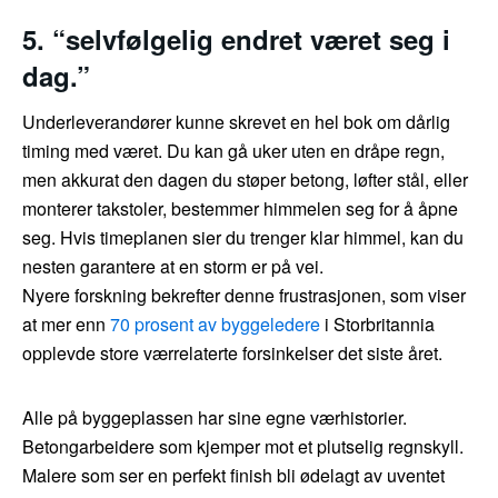
5. “selvfølgelig endret været seg i
dag.”
Underleverandører kunne skrevet en hel bok om dårlig
timing med været. Du kan gå uker uten en dråpe regn,
men akkurat den dagen du støper betong, løfter stål, eller
monterer takstoler, bestemmer himmelen seg for å åpne
seg. Hvis timeplanen sier du trenger klar himmel, kan du
nesten garantere at en storm er på vei.
Nyere forskning bekrefter denne frustrasjonen, som viser
at mer enn
70 prosent av byggeledere
i Storbritannia
opplevde store værrelaterte forsinkelser det siste året.
Alle på byggeplassen har sine egne værhistorier.
Betongarbeidere som kjemper mot et plutselig regnskyll.
Malere som ser en perfekt finish bli ødelagt av uventet