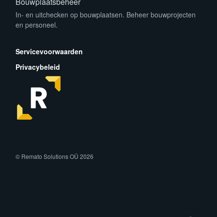
Bouwplaatsbeheer
In- en uitchecken op bouwplaatsen. Beheer bouwprojecten
en personeel.
App Store
Play Store
Servicevoorwaarden
Privacybeleid
facebook
instagram
linkedin
© Remato Solutions OÜ 2026