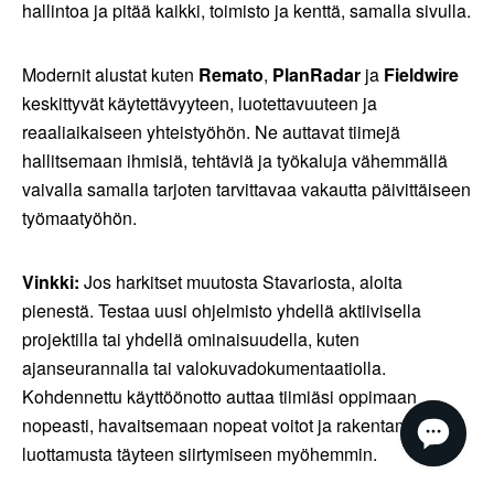
hallintoa ja pitää kaikki, toimisto ja kenttä, samalla sivulla.
Modernit alustat kuten
Remato
,
PlanRadar
ja
Fieldwire
keskittyvät käytettävyyteen, luotettavuuteen ja
reaaliaikaiseen yhteistyöhön. Ne auttavat tiimejä
hallitsemaan ihmisiä, tehtäviä ja työkaluja vähemmällä
vaivalla samalla tarjoten tarvittavaa vakautta päivittäiseen
työmaatyöhön.
Vinkki:
Jos harkitset muutosta Stavariosta, aloita
pienestä. Testaa uusi ohjelmisto yhdellä aktiivisella
projektilla tai yhdellä ominaisuudella, kuten
ajanseurannalla tai valokuvadokumentaatiolla.
Kohdennettu käyttöönotto auttaa tiimiäsi oppimaan
nopeasti, havaitsemaan nopeat voitot ja rakentamaan
luottamusta täyteen siirtymiseen myöhemmin.