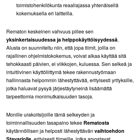
toimistohenkilökunta reaaliajassa yhtenäisellä
kokemuksella eri laitteilla.
Rematon keskeinen vahvuus piilee sen
yksinkertaisuudessa ja helppokäyttöisyydessä
.
Alusta on suunniteltu niin, että jopa tiimit, joilla on
rajallinen ohjelmistokokemus, voivat alkaa käyttää sitä
tehokkaasti päivien, ei viikkojen, kuluessa. Sen selkeä ja
intuitiivinen käyttöliittymä tekee rakennustyömaan
hallinnasta helpommin lähestyttävää, erityisesti yrityksille,
jotka haluavat pysyä järjestäytyneinä lisäämättä
tarpeettomia monimutkaisuuden tasoja.
Monille urakoitsijoille tämä selkeyden ja
toiminnallisuuden tasapaino tekee
Rematosta
käytännöllisen ja helposti lähestyttävän
vaihtoehdon
Stavariolle
, erityisesti tiimeille, jotka arvostavat