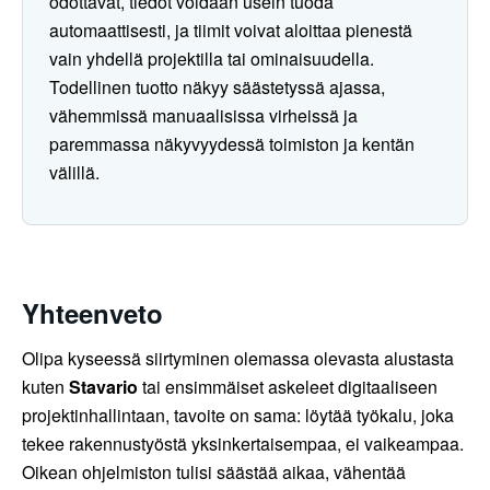
odottavat, tiedot voidaan usein tuoda
automaattisesti, ja tiimit voivat aloittaa pienestä
vain yhdellä projektilla tai ominaisuudella.
Todellinen tuotto näkyy säästetyssä ajassa,
vähemmissä manuaalisissa virheissä ja
paremmassa näkyvyydessä toimiston ja kentän
välillä.
Yhteenveto
Olipa kyseessä siirtyminen olemassa olevasta alustasta
kuten
Stavario
tai ensimmäiset askeleet digitaaliseen
projektinhallintaan, tavoite on sama: löytää työkalu, joka
tekee rakennustyöstä yksinkertaisempaa, ei vaikeampaa.
Oikean ohjelmiston tulisi säästää aikaa, vähentää