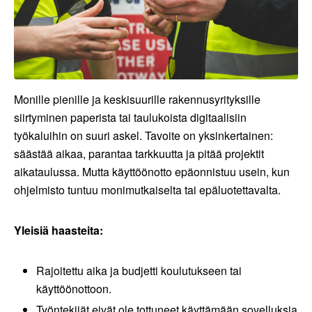
Monille pienille ja keskisuurille rakennusyrityksille
siirtyminen paperista tai taulukoista digitaalisiin
työkaluihin on suuri askel. Tavoite on yksinkertainen:
säästää aikaa, parantaa tarkkuutta ja pitää projektit
aikataulussa. Mutta käyttöönotto epäonnistuu usein, kun
ohjelmisto tuntuu monimutkaiselta tai epäluotettavalta.
Yleisiä haasteita:
Rajoitettu aika ja budjetti koulutukseen tai
käyttöönottoon.
Työntekijät eivät ole tottuneet käyttämään sovelluksia