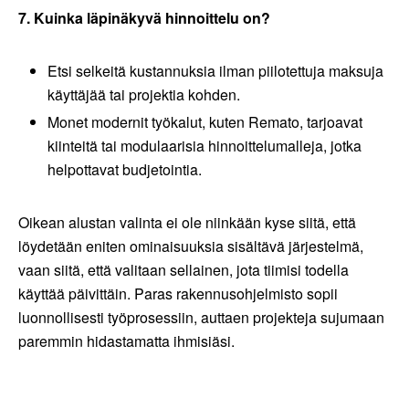
7. Kuinka läpinäkyvä hinnoittelu on?
Etsi selkeitä kustannuksia ilman piilotettuja maksuja
käyttäjää tai projektia kohden.
Monet modernit työkalut, kuten Remato, tarjoavat
kiinteitä tai modulaarisia hinnoittelumalleja, jotka
helpottavat budjetointia.
Oikean alustan valinta ei ole niinkään kyse siitä, että
löydetään eniten ominaisuuksia sisältävä järjestelmä,
vaan siitä, että valitaan sellainen, jota tiimisi todella
käyttää päivittäin. Paras rakennusohjelmisto sopii
luonnollisesti työprosessiin, auttaen projekteja sujumaan
paremmin hidastamatta ihmisiäsi.