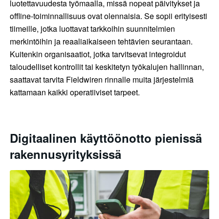
luotettavuudesta työmaalla, missä nopeat päivitykset ja
offline-toiminnallisuus ovat olennaisia. Se sopii erityisesti
tiimeille, jotka luottavat tarkkoihin suunnitelmien
merkintöihin ja reaaliaikaiseen tehtävien seurantaan.
Kuitenkin organisaatiot, jotka tarvitsevat integroidut
taloudelliset kontrollit tai keskitetyn työkalujen hallinnan,
saattavat tarvita Fieldwiren rinnalle muita järjestelmiä
kattamaan kaikki operatiiviset tarpeet.
Digitaalinen käyttöönotto pienissä
rakennusyrityksissä