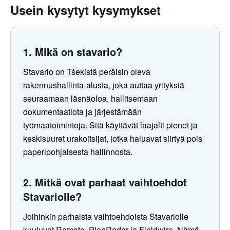
Usein kysytyt kysymykset
1. Mikä on stavario?
Stavario on Tšekistä peräisin oleva
rakennushallinta-alusta, joka auttaa yrityksiä
seuraamaan läsnäoloa, hallitsemaan
dokumentaatiota ja järjestämään
työmaatoimintoja. Sitä käyttävät laajalti pienet ja
keskisuuret urakoitsijat, jotka haluavat siirtyä pois
paperipohjaisesta hallinnosta.
2. Mitkä ovat parhaat vaihtoehdot
Stavariolle?
Joihinkin parhaista vaihtoehdoista Stavariolle
kuuluvat Remato, PlanRadar ja Fieldwire. Nämä