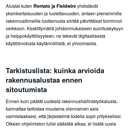
Alustat kuten
Remato
ja Fieldwire
yhdistävät
yksinkertaisuuden ja luotettavuuden, antaen pienemmille
rakennustiimeille luottamusta siirtää päivittäiset toiminnot
verkkoon. Keskittymällä johdonmukaiseen suorituskykyyn
ja helppokäyttöisyyteen, ne tekevät digitaalisesta
käyttöönotosta käytännöllistä, ei ylivoimaista.
Tarkistuslista: kuinka arvioida
rakennusalustaa ennen
sitoutumista
Ennen kuin päätät uudesta rakennushallintatyökalusta,
kannattaa tarkistaa muutama olennainen asia
varmistaaksesi, että järjestelmä todella sopii yrityksellesi.
Oikean ohjelmiston tulisi säästää aikaa, ei lisätä uusia