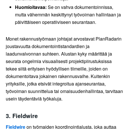
Huomioitavaa:
Se on vahva dokumentoinnissa,
mutta vähemmän keskittynyt työvoiman hallintaan ja
päivittäiseen operatiiviseen seurantaan.
Monet rakennustyömaan johtajat arvostavat PlanRadarin
joustavuutta dokumentointistandardien ja
laadunvalvonnan suhteen. Alustan kyky määrittää ja
seurata ongelmia visuaalisesti projektipiirustuksissa
tekee siitä erityisen hyödyllisen tiimeille, joiden on
dokumentoitava jokainen rakennusvaihe. Kuitenkin
yrityksille, jotka etsivät integroitua ajanseurantaa,
työvoiman suunnittelua tai omaisuudenhallintaa, tarvitaan
usein täydentäviä työkaluja.
3.
Fieldwire
Fieldwire
on työmaiden koordinointialusta, joka auttaa