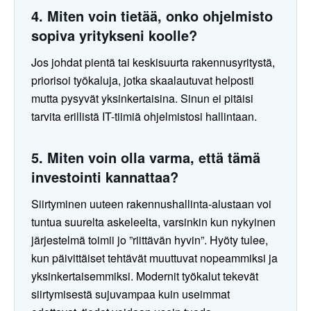
4. Miten voin tietää, onko ohjelmisto
sopiva yritykseni koolle?
Jos johdat pientä tai keskisuurta rakennusyritystä,
priorisoi työkaluja, jotka skaalautuvat helposti
mutta pysyvät yksinkertaisina. Sinun ei pitäisi
tarvita erillistä IT-tiimiä ohjelmistosi hallintaan.
5. Miten voin olla varma, että tämä
investointi kannattaa?
Siirtyminen uuteen rakennushallinta-alustaan voi
tuntua suurelta askeleelta, varsinkin kun nykyinen
järjestelmä toimii jo ”riittävän hyvin”. Hyöty tulee,
kun päivittäiset tehtävät muuttuvat nopeammiksi ja
yksinkertaisemmiksi. Modernit työkalut tekevät
siirtymisestä sujuvampaa kuin useimmat