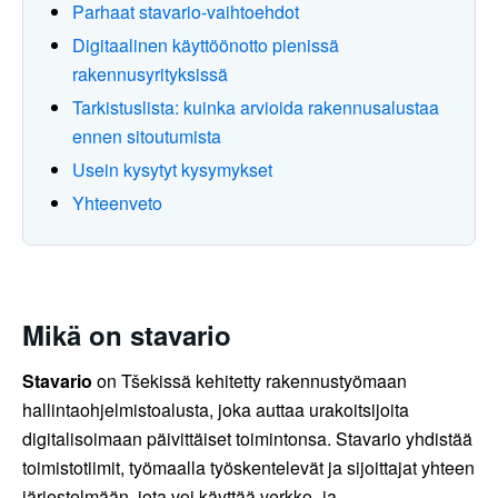
Parhaat stavario-vaihtoehdot
Digitaalinen käyttöönotto pienissä
rakennusyrityksissä
Tarkistuslista: kuinka arvioida rakennusalustaa
ennen sitoutumista
Usein kysytyt kysymykset
Yhteenveto
Mikä on stavario
Stavario
on Tšekissä kehitetty rakennustyömaan
hallintaohjelmistoalusta, joka auttaa urakoitsijoita
digitalisoimaan päivittäiset toimintonsa. Stavario yhdistää
toimistotiimit, työmaalla työskentelevät ja sijoittajat yhteen
järjestelmään, jota voi käyttää verkko- ja