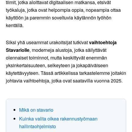
tiimit, jotka aloittavat digitaalisen matkansa, etsivät
työkaluja, jotka ovat helpompia oppia, nopeampia ottaa
käyttöön ja paremmin soveltuvia käytännön työhön
kentällä.
Siksi yhä useammat urakoitsijat tutkivat
vaihtoehtoja
Stavariolle
, moderneja alustoja, jotka säilyttävät
olennaiset toiminnot, mutta keskittyvät enemmän
yksinkertaisuuteen, selkeyteen ja jokapäiväiseen
käytettävyyteen. Tässä artikkelissa tarkastelemme joitakin
johtavia vaihtoehtoja, jotka ovat saatavilla vuonna 2025.
Mikä on stavario
Kuinka valita oikea rakennustyömaan
hallintaohjelmisto