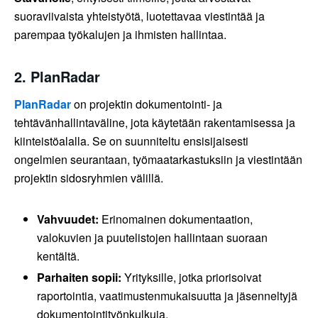
suoraviivaista yhteistyötä, luotettavaa viestintää ja
parempaa työkalujen ja ihmisten hallintaa.
2.
PlanRadar
PlanRadar
on projektin dokumentointi- ja
tehtävänhallintaväline, jota käytetään rakentamisessa ja
kiinteistöalalla. Se on suunniteltu ensisijaisesti
ongelmien seurantaan, työmaatarkastuksiin ja viestintään
projektin sidosryhmien välillä.
Vahvuudet:
Erinomainen dokumentaation,
valokuvien ja puutelistojen hallintaan suoraan
kentältä.
Parhaiten sopii:
Yrityksille, jotka priorisoivat
raportointia, vaatimustenmukaisuutta ja jäsenneltyjä
dokumentointityönkulkuja.