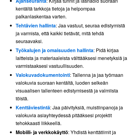
Ajanseuranta
: Kirjaa tunnit ja läsnäolo suoraan
kentältä tarkkoja tietoja ja helpompaa
palkanlaskentaa varten.
Tehtävien hallinta
: Jaa vastuut, seuraa edistymistä
ja varmista, että kaikki tietävät, mitä tehdä
seuraavaksi.
Työkalujen ja omaisuuden hallinta
: Pidä kirjaa
laitteista ja materiaaleista välttääksesi menetyksiä ja
varmistaaksesi vastuullisuuden.
Valokuvadokumentointi
: Tallenna ja jaa työmaan
valokuvia suoraan kentältä, luoden selkeän
visuaalisen tallenteen edistymisestä ja valmiista
töistä.
Kenttäviestintä
: Jaa päivityksiä, muistiinpanoja ja
valokuvia asiayhteydessä pitääksesi projektit
tehokkaasti liikkeellä.
Mobiili- ja verkkokäyttö
: Yhdistä kenttätiimit ja