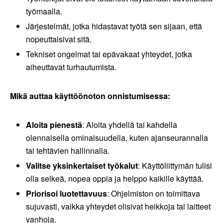
työmaalla.
Järjestelmät, jotka hidastavat työtä sen sijaan, että
nopeuttaisivat sitä.
Tekniset ongelmat tai epävakaat yhteydet, jotka
aiheuttavat turhautumista.
Mikä auttaa käyttöönoton onnistumisessa:
Aloita pienestä
: Aloita yhdellä tai kahdella
olennaisella ominaisuudella, kuten ajanseurannalla
tai tehtävien hallinnalla.
Valitse yksinkertaiset työkalut
: Käyttöliittymän tulisi
olla selkeä, nopea oppia ja helppo kaikille käyttää.
Priorisoi luotettavuus
: Ohjelmiston on toimittava
sujuvasti, vaikka yhteydet olisivat heikkoja tai laitteet
vanhoja.