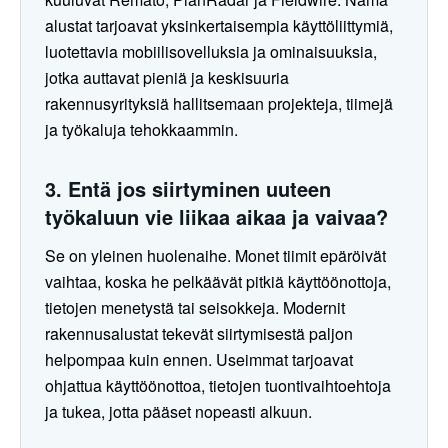
alustat tarjoavat yksinkertaisempia käyttöliittymiä,
luotettavia mobiilisovelluksia ja ominaisuuksia,
jotka auttavat pieniä ja keskisuuria
rakennusyrityksiä hallitsemaan projekteja, tiimejä
ja työkaluja tehokkaammin.
3. Entä jos siirtyminen uuteen
työkaluun vie liikaa aikaa ja vaivaa?
Se on yleinen huolenaihe. Monet tiimit epäröivät
vaihtaa, koska he pelkäävät pitkiä käyttöönottoja,
tietojen menetystä tai seisokkeja. Modernit
rakennusalustat tekevät siirtymisestä paljon
helpompaa kuin ennen. Useimmat tarjoavat
ohjattua käyttöönottoa, tietojen tuontivaihtoehtoja
ja tukea, jotta pääset nopeasti alkuun.