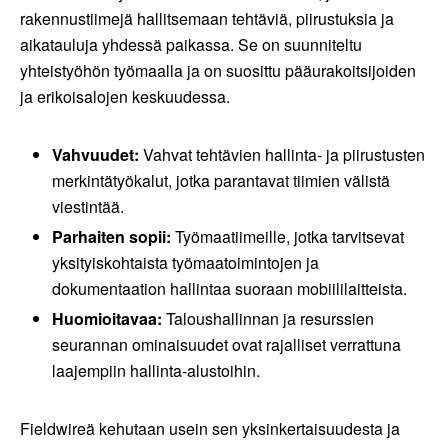
rakennustiimejä hallitsemaan tehtäviä, piirustuksia ja
aikatauluja yhdessä paikassa. Se on suunniteltu
yhteistyöhön työmaalla ja on suosittu pääurakoitsijoiden
ja erikoisalojen keskuudessa.
Vahvuudet:
Vahvat tehtävien hallinta- ja piirustusten
merkintätyökalut, jotka parantavat tiimien välistä
viestintää.
Parhaiten sopii:
Työmaatiimeille, jotka tarvitsevat
yksityiskohtaista työmaatoimintojen ja
dokumentaation hallintaa suoraan mobiililaitteista.
Huomioitavaa:
Taloushallinnan ja resurssien
seurannan ominaisuudet ovat rajalliset verrattuna
laajempiin hallinta-alustoihin.
Fieldwireä kehutaan usein sen yksinkertaisuudesta ja