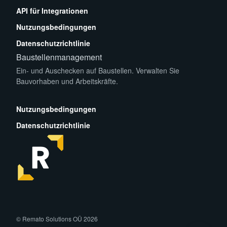
App Store
Play Store
API für Integrationen
Nutzungsbedingungen
Datenschutzrichtlinie
Baustellenmanagement
Ein- und Auschecken auf Baustellen. Verwalten Sie
Bauvorhaben und Arbeitskräfte.
App Store
Play Store
Nutzungsbedingungen
Datenschutzrichtlinie
facebook
instagram
linkedin
© Remato Solutions OÜ 2026