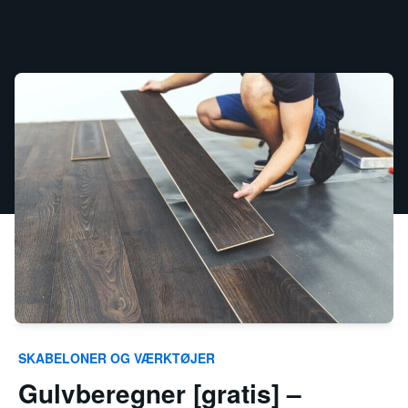
SKABELONER OG VÆRKTØJER
Gulvberegner [gratis] –