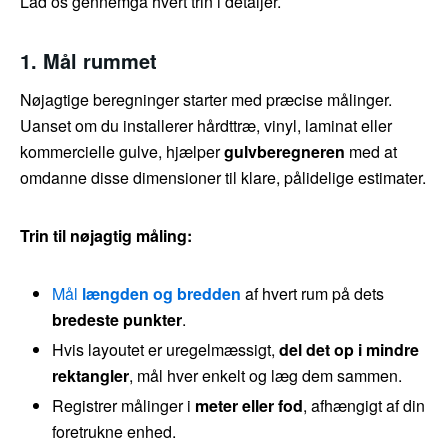
Lad os gennemgå hvert trin i detaljer.
1. Mål rummet
Nøjagtige beregninger starter med præcise målinger.
Uanset om du installerer hårdttræ, vinyl, laminat eller
kommercielle gulve, hjælper
gulvberegneren
med at
omdanne disse dimensioner til klare, pålidelige estimater.
Trin til nøjagtig måling:
Mål
længden og bredden
af hvert rum på dets
bredeste punkter
.
Hvis layoutet er uregelmæssigt,
del det op i mindre
rektangler
, mål hver enkelt og læg dem sammen.
Registrer målinger i
meter eller fod
, afhængigt af din
foretrukne enhed.