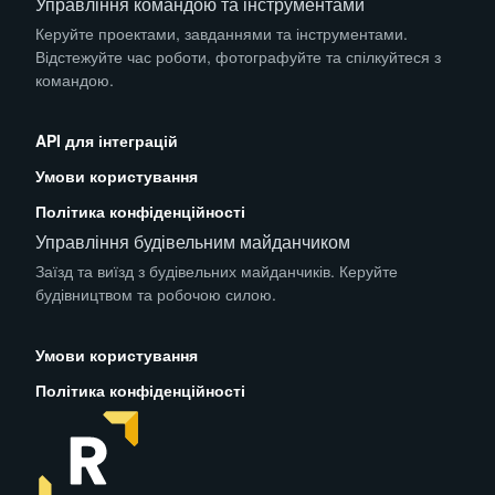
Управління командою та інструментами
Керуйте проектами, завданнями та інструментами.
Відстежуйте час роботи, фотографуйте та спілкуйтеся з
командою.
App Store
Play Store
API для інтеграцій
Умови користування
Політика конфіденційності
Управління будівельним майданчиком
Заїзд та виїзд з будівельних майданчиків. Керуйте
будівництвом та робочою силою.
App Store
Play Store
Умови користування
Політика конфіденційності