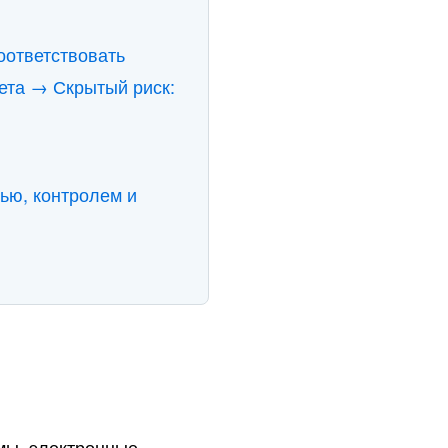
оответствовать
ета → Скрытый риск:
ью, контролем и
мы, электронные