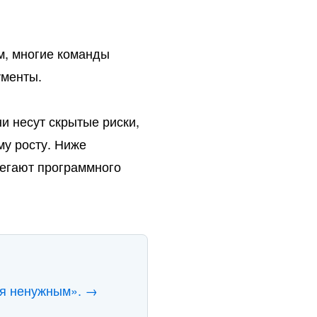
м, многие команды
ументы.
и несут скрытые риски,
му росту. Ниже
бегают программного
ся ненужным». →