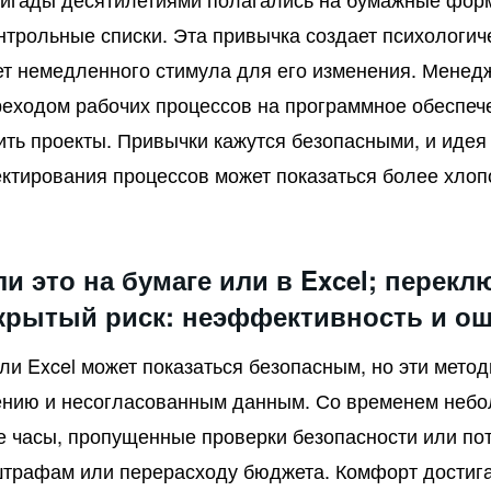
трольные списки. Эта привычка создает психологиче
нет немедленного стимула для его изменения. Менед
реходом рабочих процессов на программное обеспече
ть проекты. Привычки кажутся безопасными, и идея
ктирования процессов может показаться более хлопо
и это на бумаге или в Excel; перекл
крытый риск: неэффективность и о
ли Excel может показаться безопасным, но эти мет
нию и несогласованным данным. Со временем небол
 часы, пропущенные проверки безопасности или по
штрафам или перерасходу бюджета. Комфорт достигае