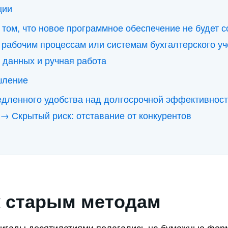
ции
 том, что новое программное обеспечение не будет с
рабочим процессам или системам бухгалтерского уч
 данных и ручная работа
шление
едленного удобства над долгосрочной эффективност
→ Скрытый риск: отставание от конкурентов
к старым методам
ригады десятилетиями полагались на бумажные фор