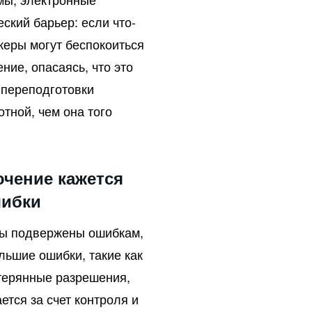
ский барьер: если что-
жеры могут беспокоиться
ние, опасаясь, что это
 переподготовки
тной, чем она того
ючение кажется
шибки
оды подвержены ошибкам,
ьшие ошибки, такие как
терянные разрешения,
тся за счет контроля и