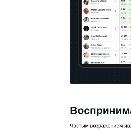
Восприним
Частым возражением явл