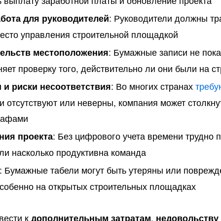
ь выплату заработной платы и обновление проекта
: Руководители должны тр
бота для руководителей
место управления строительной площадкой
: Бумажные записи не пок
тельств местоположения
няет проверку того, действительно ли они были на 
: Во многих странах
требу
 и риски несоответствия
си отсутствуют или неверны, компания может столкн
рафами
: Без цифрового учета времени трудно п
ния проекта
или насколько продуктивна команда
: Бумажные табели могут быть утеряны или поврежд
особенно на открытых строительных площадках
вести к
,
дополнительным затратам
недовольству