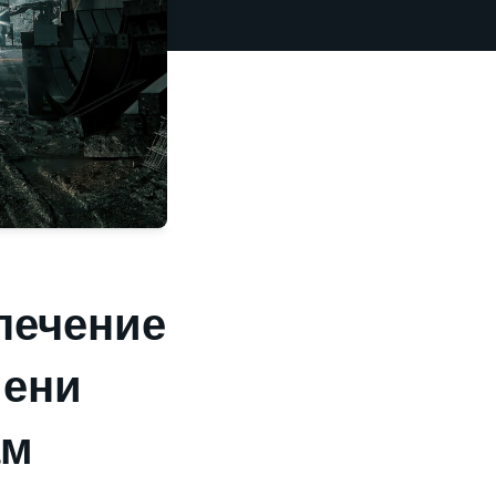
печение
мени
ам