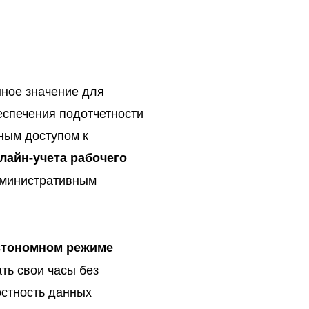
нное значение для
еспечения подотчетности
ным доступом к
лайн-учета рабочего
административным
втономном режиме
ть свои часы без
остность данных