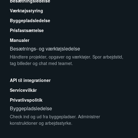
Besætningsledelse
Værktøjsstyring
Byggepladsledelse
Prisfastsættelse
Manualer
Besætnings- og værktøjsledelse
Håndtere projekter, opgaver og værktøjer. Spor arbejdstid,
tag billeder og chat med teamet.
App Store
Play Store
API til integrationer
Servicevilkår
Privatlivspolitik
Byggepladsledelse
Check ind og ud fra byggepladser. Administrer
konstruktioner og arbejdsstyrke.
App Store
Play Store