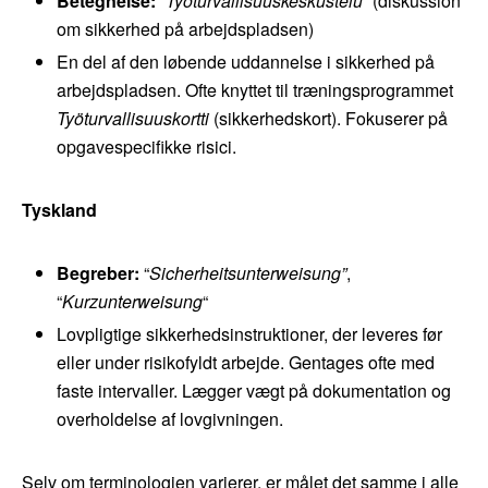
Betegnelse:
“
Työturvallisuuskeskustelu”
(diskussion
om sikkerhed på arbejdspladsen)
En del af den løbende uddannelse i sikkerhed på
arbejdspladsen. Ofte knyttet til træningsprogrammet
Työturvallisuuskortti
(sikkerhedskort). Fokuserer på
opgavespecifikke risici.
Tyskland
Begreber:
“
Sicherheitsunterweisung”
,
“
Kurzunterweisung
“
Lovpligtige sikkerhedsinstruktioner, der leveres før
eller under risikofyldt arbejde. Gentages ofte med
faste intervaller. Lægger vægt på dokumentation og
overholdelse af lovgivningen.
Selv om terminologien varierer, er målet det samme i alle