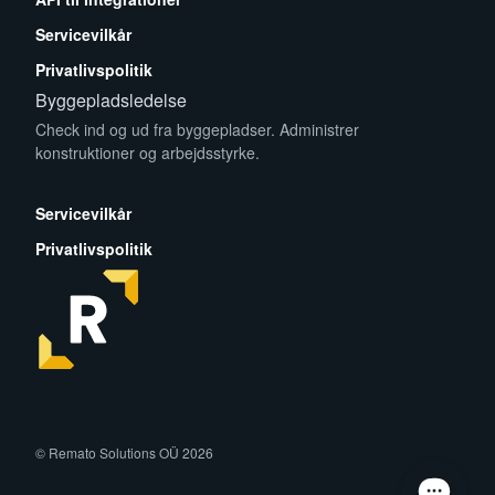
Servicevilkår
Privatlivspolitik
Byggepladsledelse
Check ind og ud fra byggepladser. Administrer
konstruktioner og arbejdsstyrke.
App Store
Play Store
Servicevilkår
Privatlivspolitik
facebook
instagram
linkedin
© Remato Solutions OÜ 2026