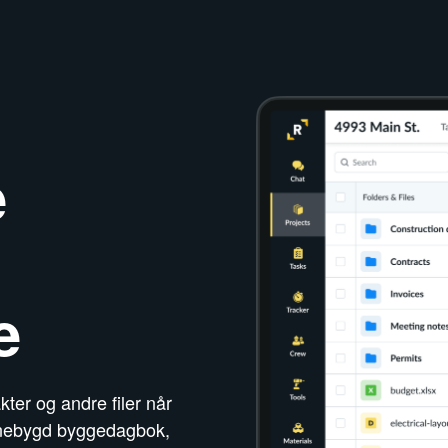
e
e
akter og andre filer når
nnebygd byggedagbok,