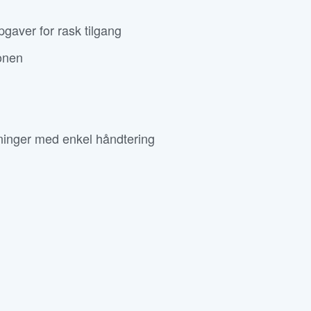
ppgaver for rask tilgang
jonen
sninger med enkel håndtering