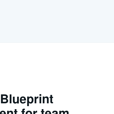
Blueprint
nt for team