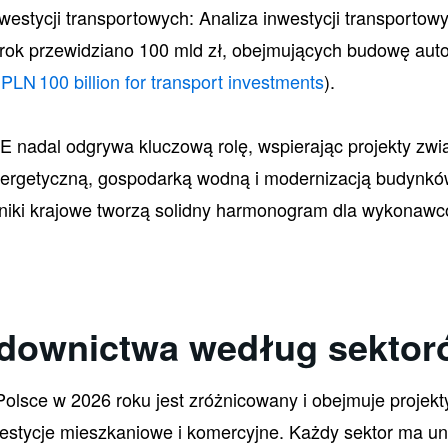
westycji transportowych: Analiza inwestycji transportow
 rok przewidziano 100 mld zł, obejmujących budowę auto
PLN 100 billion for transport investments
).
E nadal odgrywa kluczową rolę, wspierając projekty zwi
nergetyczną, gospodarką wodną i modernizacją budynków
nniki krajowe tworzą solidny harmonogram dla wykonawcó
udownictwa według sektor
olsce w 2026 roku jest zróżnicowany i obejmuje projekt
nwestycje mieszkaniowe i komercyjne. Każdy sektor ma un