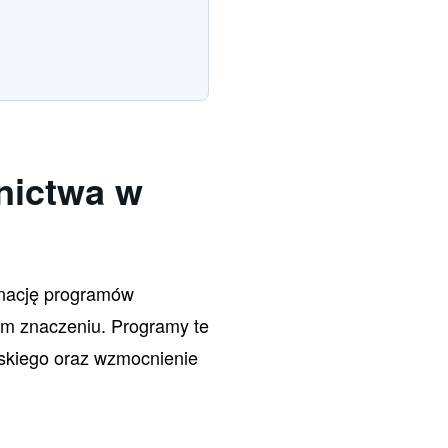
nictwa w
inację programów
ym znaczeniu. Programy te
jskiego oraz wzmocnienie