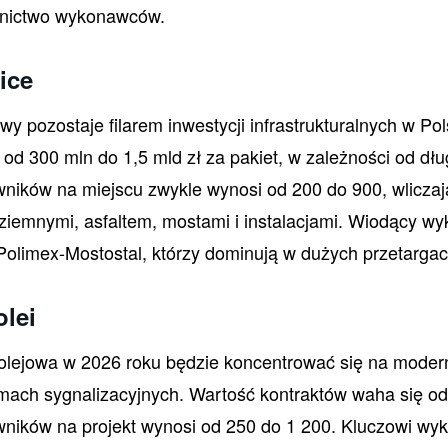
tnictwo wykonawców.
ice
wy pozostaje filarem inwestycji infrastrukturalnych w Po
od 300 mln do 1,5 mld zł za pakiet, w zależności od dłu
wników na miejscu zwykle wynosi od 200 do 900, wlicz
 ziemnymi, asfaltem, mostami i instalacjami. Wiodący w
Polimex-Mostostal, którzy dominują w dużych przetargac
olei
 kolejowa w 2026 roku będzie koncentrować się na moderni
emach sygnalizacyjnych. Wartość kontraktów waha się od
ników na projekt wynosi od 250 do 1 200. Kluczowi wyko