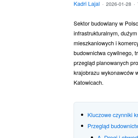
Kadri Lajal
·
2026-01-28
·
Sektor budowlany w Pols
infrastrukturalnym, dużym
mieszkaniowych i komercy
budownictwa cywilnego, t
przegląd planowanych pro
krajobrazu wykonawców w 
Katowicach.
Kluczowe czynniki k
Przegląd budownict
A. Drogi i obwod