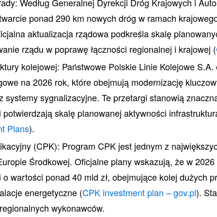
trady: Według Generalnej Dyrekcji Dróg Krajowych i Au
otwarcie ponad 290 km nowych dróg w ramach krajoweg
Oficjalna aktualizacja rządowa podkreśla skalę planowan
nie rządu w poprawę łączności regionalnej i krajowej (
uktury kolejowej: Państwowe Polskie Linie Kolejowe S.A. 
rgowe na 2026 rok, które obejmują modernizację kluczow
z systemy sygnalizacyjne. Te przetargi stanowią znaczn
i potwierdzają skalę planowanej aktywności infrastruktur
t Plans
).
ikacyjny (CPK): Program CPK jest jednym z największyc
 Europie Środkowej. Oficjalne plany wskazują, że w 2026
 o wartości ponad 40 mld zł, obejmujące kolej dużych prę
stalacje energetyczne (
CPK investment plan – gov.pl
). St
i regionalnych wykonawców.