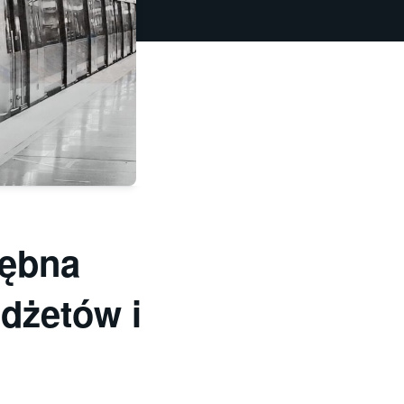
łębna
dżetów i