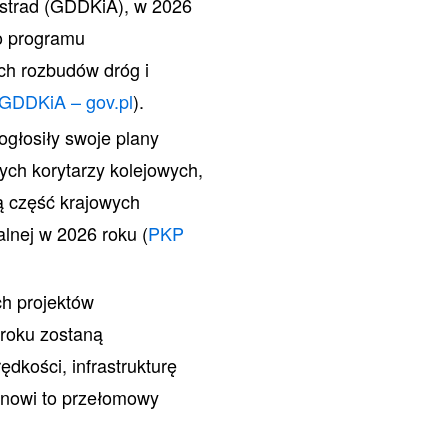
tostrad (GDDKiA), w 2026
o programu
ych rozbudów dróg i
GDDKiA – gov.pl
).
ogłosiły swoje plany
ych korytarzy kolejowych,
ą część krajowych
alnej w 2026 roku (
PKP
h projektów
 roku zostaną
dkości, infrastrukturę
anowi to przełomowy